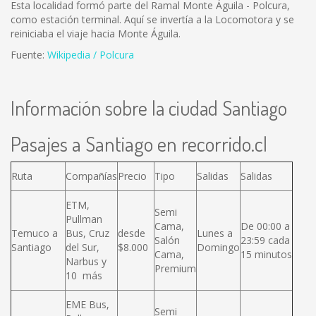
Esta localidad formó parte del Ramal Monte Águila - Polcura,
como estación terminal. Aquí se invertía a la Locomotora y se
reiniciaba el viaje hacia Monte Águila.
Fuente:
Wikipedia / Polcura
Información sobre la ciudad Santiago
Pasajes a Santiago en recorrido.cl
Ruta
Compañías
Precio
Tipo
Salidas
Salidas
ETM,
Semi
Pullman
Cama,
De 00:00 a
Temuco a
Bus, Cruz
desde
Lunes a
Salón
23:59 cada
Santiago
del Sur,
$8.000
Domingo
Cama,
15 minutos
Narbus y
Premium
10 más
EME Bus,
Semi