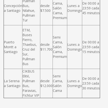
Pullman
Cama,
De 00:00 a
Concepción
Bus,
desde
Lunes a
Salón
23:59 cada
a Santiago
Nilahue,
$7.500
Domingo
Cama,
45 minutos
Pullman
Premium
Tur
ETM,
Buses
Semi
Fierro,
Puerto
Cama,
De 00:00 a
Thaebus,
desde
Lunes a
Montt a
Salón
23:59 cada
Cruz del
$11.700
Domingo
Santiago
Cama,
15 minutos
Sur,
Premium
Pullman
Bus
CIKBUS
Elité,
Semi
De 00:00 a
La Serena
Pullman
desde
Cama,
Lunes a
23:59 cada
a Santiago
Bus,
$12.000
Salón
Domingo
30 minutos
Paravias,
Cama
FIchtur VIP