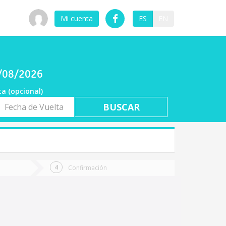
Mi cuenta
ES
EN
7/08/2026
ta (opcional)
a
ta
Confirmación