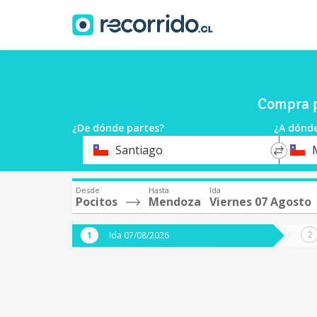
Compra p
¿De dónde partes?
¿A dónde
*
*
Santiago
Origen
Destin
Desde
Hasta
Ida
Pocitos
Mendoza
Viernes 07 Agosto
Ida 07/08/2026