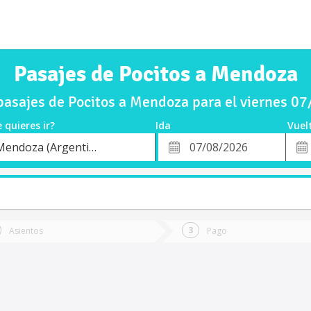
Pasajes de Pocitos a Mendoza
asajes de Pocitos a Mendoza para el viernes 0
 quieres ir?
Ida
Vuel
*
Fech
Mendoza (Argentina)
o
Fecha
de
de
Vuel
Ida
Asientos
Pago