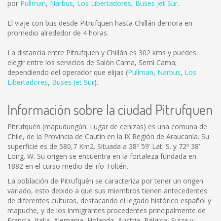
por
Pullman
,
Narbus
,
Los Libertadores
,
Buses Jet Sur
.
El viaje con bus desde Pitrufquen hasta Chillán demora en
promedio alrededor de 4 horas.
La distancia entre Pitrufquen y Chillán es
302 kms
y puedes
elegir entre los servicios de Salón Cama, Semi Cama;
dependiendo del operador que elijas (
Pullman
,
Narbus
,
Los
Libertadores
,
Buses Jet Sur
).
Información sobre la ciudad Pitrufquen
Pitrufquén (mapudungún: Lugar de cenizas) es una comuna de
Chile, de la Provincia de Cautín en la IX Región de Araucanía. Su
superficie es de 580,7 Km2. Situada a 38º 59’ Lat. S. y 72º 38’
Long. W. Su origen se encuentra en la fortaleza fundada en
1882 en el curso medio del río Toltén.
La población de Pitrufquén se caracteriza por tener un origen
variado, esto debido a que sus miembros tienen antecedentes
de diferentes culturas, destacando el legado histórico español y
mapuche, y de los inmigrantes procedentes principalmente de
Francia, Italia, Alemania, Holanda, Austria, Bélgica, Suiza y