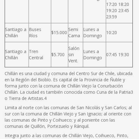
17:20 18:20
19:20 23:45
23:59
Santiago a
Buses
Semi
Lunes a
$15.000
10:20
Chillán
Ríos
Cama
Domingo
Salón
Santiago a
Tren
Lunes a
$5.700
sin
07:45 19:30
Chillán
Central
Domingo
Vent.
Chillán es una ciudad y comuna del Centro Sur de Chile, ubicada
en la Región del Biobío. Es capital de la Provincia de Ñuble y
forma junto con la comuna de Chillán Viejo la Conurbación
Chillán. La ciudad es también conocida como Cuna de la Patria3
o Tierra de Artistas.4
Limita al norte con las comunas de San Nicolás y San Carlos; al
sur con la comuna de Chillán Viejo y San Ignacio; al oriente con
las comunas de Pinto y Coihueco; y al poniente con las
comunas de Quillón, Portezuelo y Ránquil.
Integra junto a las comunas de Chillán Viejo, Coihueco, Pinto,