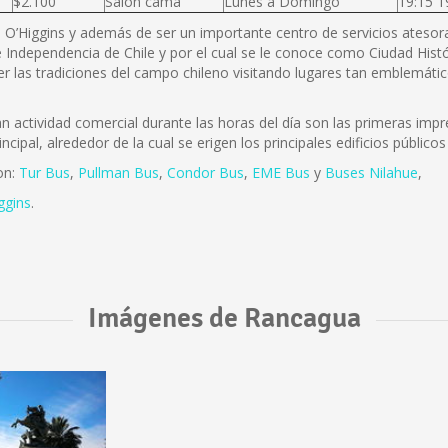
$2.100
Salón cama
Lunes a Domingo
19:15 1
B. O’Higgins y además de ser un importante centro de servicios atesora 
 Independencia de Chile y por el cual se le conoce como Ciudad Histó
r las tradiciones del campo chileno visitando lugares tan emblemátic
actividad comercial durante las horas del día son las primeras impre
incipal, alrededor de la cual se erigen los principales edificios públi
on:
Tur Bus
,
Pullman Bus
,
Condor Bus
,
EME Bus
y
Buses Nilahue
,
ggins
.
Imágenes de Rancagua