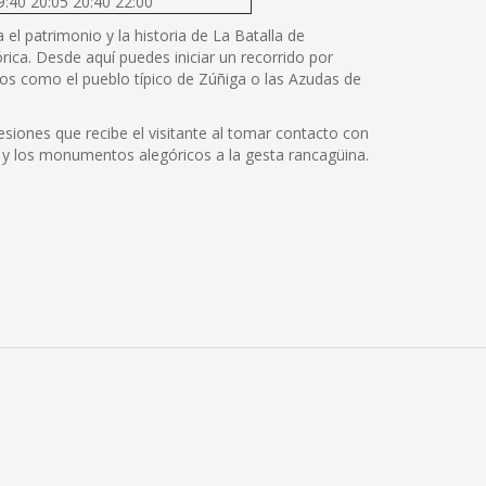
9:40 20:05 20:40 22:00
el patrimonio y la historia de La Batalla de
rica. Desde aquí puedes iniciar un recorrido por
os como el pueblo típico de Zúñiga o las Azudas de
siones que recibe el visitante al tomar contacto con
cos y los monumentos alegóricos a la gesta rancagüina.