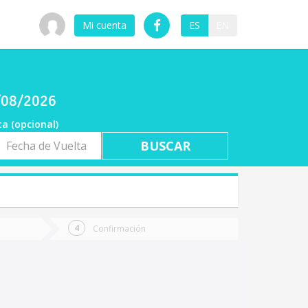
Mi cuenta
ES
EN
6/08/2026
ta (opcional)
a
ta
Confirmación