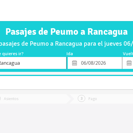
Pasajes de Peumo a Rancagua
asajes de Peumo a Rancagua para el jueves 0
 quieres ir?
Ida
Vuel
*
Fech
Rancagua
o
Fecha
de
de
Vuel
Ida
Asientos
Pago