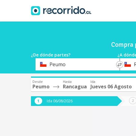
Compra p
¿De dónde partes?
¿A dónde
*
*
Peumo
Origen
Destin
Desde
Hasta
Ida
Peumo
Rancagua
Jueves 06 Agosto
Ida 06/08/2026