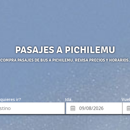
PASAJES A PICHILEMU
COMPRA PASAJES DE BUS A PICHILEMU. REVISA PRECIOS Y HORARIOS.
quieres ir?
Ida
Vuel
*
Fe
Fecha
de
de
Vue
Ida