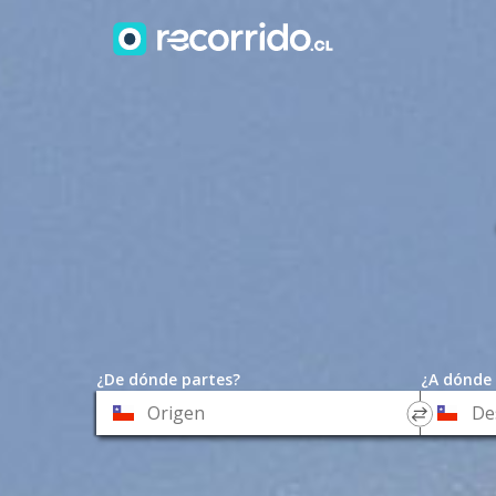
¿De dónde partes?
¿A dónde 
*
*
Origen
Destino