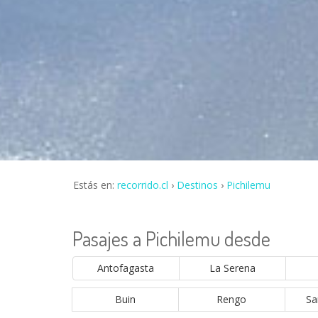
Estás en:
recorrido.cl
Destinos
Pichilemu
Pasajes a Pichilemu desde
Antofagasta
La Serena
Buin
Rengo
Sa