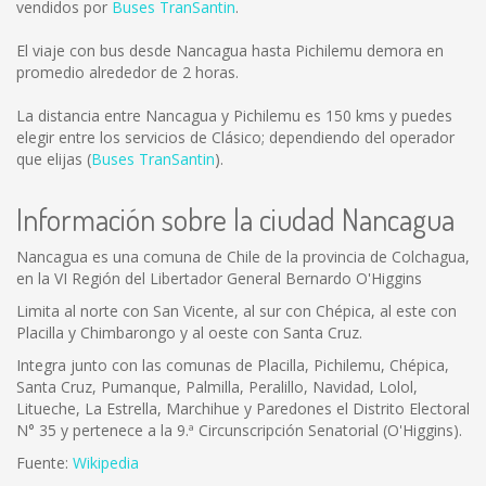
vendidos por
Buses TranSantin
.
El viaje con bus desde Nancagua hasta Pichilemu demora en
promedio alrededor de 2 horas.
La distancia entre Nancagua y Pichilemu es
150 kms
y puedes
elegir entre los servicios de Clásico; dependiendo del operador
que elijas (
Buses TranSantin
).
Información sobre la ciudad Nancagua
Nancagua es una comuna de Chile de la provincia de Colchagua,
en la VI Región del Libertador General Bernardo O'Higgins
Limita al norte con San Vicente, al sur con Chépica, al este con
Placilla y Chimbarongo y al oeste con Santa Cruz.
Integra junto con las comunas de Placilla, Pichilemu, Chépica,
Santa Cruz, Pumanque, Palmilla, Peralillo, Navidad, Lolol,
Litueche, La Estrella, Marchihue y Paredones el Distrito Electoral
N° 35 y pertenece a la 9.ª Circunscripción Senatorial (O'Higgins).
Fuente:
Wikipedia