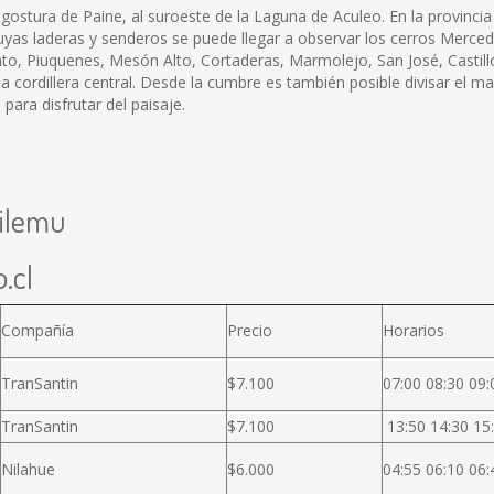
ngostura de Paine, al suroeste de la Laguna de Aculeo. En la provincia
uyas laderas y senderos se puede llegar a observar los cerros Merced
ato, Piuquenes, Mesón Alto, Cortaderas, Marmolejo, San José, Casti
 cordillera central. Desde la cumbre es también posible divisar el mar
para disfrutar del paisaje.
hilemu
.cl
Compañía
Precio
Horarios
TranSantin
$7.100
07:00 08:30 09:
TranSantin
$7.100
13:50 14:30 15:
Nilahue
$6.000
04:55 06:10 06: