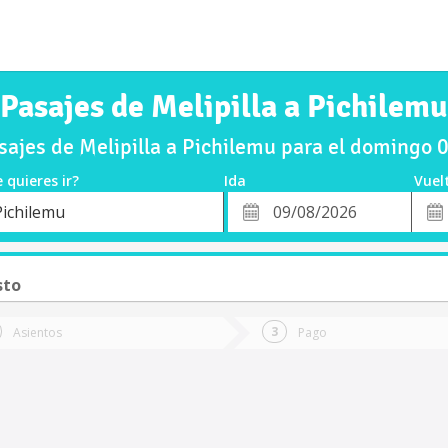
Pasajes de Melipilla a Pichilemu
ajes de Melipilla a Pichilemu para el domingo
 quieres ir?
Ida
Vuel
*
Fech
Pichilemu
o
Fecha
de
de
Vuel
Ida
sto
Asientos
Pago