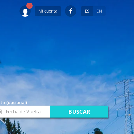
Mi cuenta
ES
EN
.
ta (opcional)
cha
lta