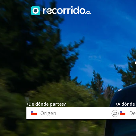
¿De dónde partes?
¿A dónde 
*
*
Origen
Destino