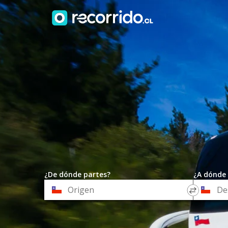
¿De dónde partes?
¿A dónde 
*
*
Origen
Destino