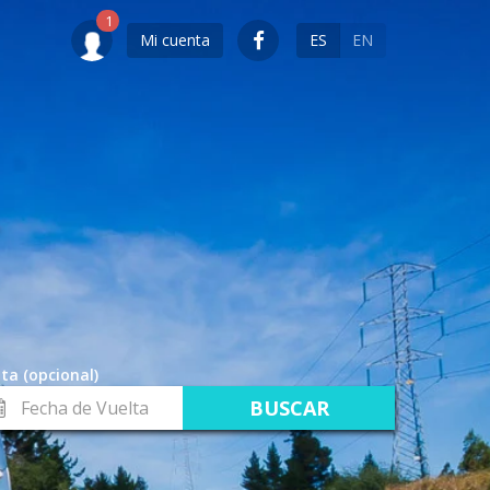
Mi cuenta
ES
EN
ta (opcional)
cha
lta