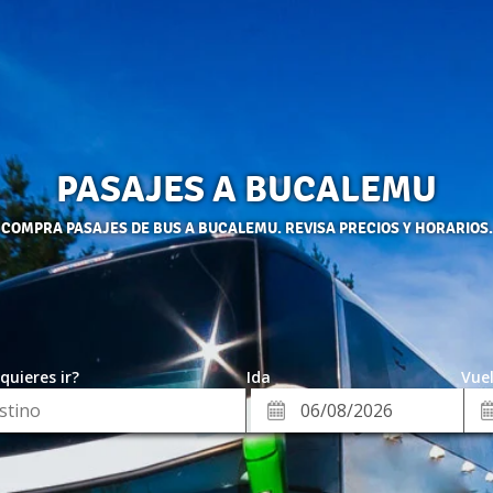
PASAJES A BUCALEMU
COMPRA PASAJES DE BUS A BUCALEMU. REVISA PRECIOS Y HORARIOS.
quieres ir?
Ida
Vuel
*
Fe
Fecha
de
de
Vue
Ida