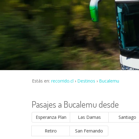
Estás en:
recorrido.cl
Destinos
Bucalemu
Pasajes a Bucalemu desde
Esperanza Plan
Las Damas
Santiago
Retiro
San Fernando