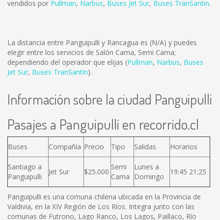
vendidos por
Pullman
,
Narbus
,
Buses Jet Sur
,
Buses TranSantin
.
La distancia entre Panguipulli y Rancagua es
(N/A)
y puedes
elegir entre los servicios de Salón Cama, Semi Cama;
dependiendo del operador que elijas (
Pullman
,
Narbus
,
Buses
Jet Sur
,
Buses TranSantin
).
Información sobre la ciudad Panguipulli
Pasajes a Panguipulli en recorrido.cl
Buses
Compañía
Precio
Tipo
Salidas
Horarios
Santiago a
Semi
Lunes a
Jet Sur
$25.000
19:45 21:25
Panguipulli
Cama
Domingo
Panguipulli es una comuna chilena ubicada en la Provincia de
Valdivia, en la XIV Región de Los Ríos. Integra junto con las
comunas de Futrono, Lago Ranco, Los Lagos, Paillaco, Río