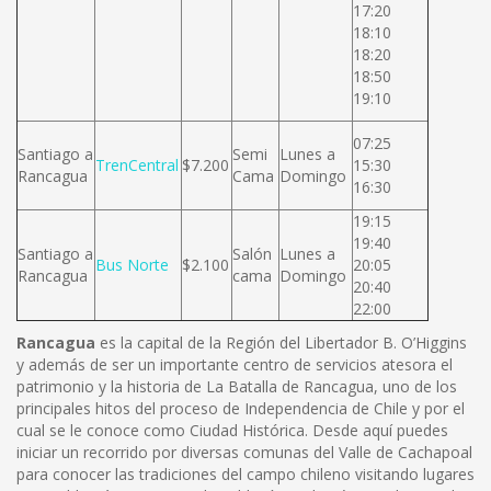
17:20
18:10
18:20
18:50
19:10
07:25
Santiago a
Semi
Lunes a
TrenCentral
$7.200
15:30
Rancagua
Cama
Domingo
16:30
19:15
19:40
Santiago a
Salón
Lunes a
Bus Norte
$2.100
20:05
Rancagua
cama
Domingo
20:40
22:00
Rancagua
es la capital de la Región del Libertador B. O’Higgins
y además de ser un importante centro de servicios atesora el
patrimonio y la historia de La Batalla de Rancagua, uno de los
principales hitos del proceso de Independencia de Chile y por el
cual se le conoce como Ciudad Histórica. Desde aquí puedes
iniciar un recorrido por diversas comunas del Valle de Cachapoal
para conocer las tradiciones del campo chileno visitando lugares