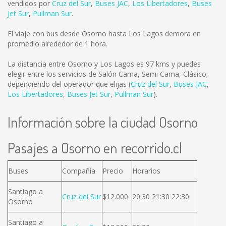
vendidos por
Cruz del Sur
,
Buses JAC
,
Los Libertadores
,
Buses
Jet Sur
,
Pullman Sur
.
El viaje con bus desde Osorno hasta Los Lagos demora en
promedio alrededor de 1 hora.
La distancia entre Osorno y Los Lagos es
97 kms
y puedes
elegir entre los servicios de Salón Cama, Semi Cama, Clásico;
dependiendo del operador que elijas (
Cruz del Sur
,
Buses JAC
,
Los Libertadores
,
Buses Jet Sur
,
Pullman Sur
).
Información sobre la ciudad Osorno
Pasajes a Osorno en recorrido.cl
Buses
Compañía
Precio
Horarios
Santiago a
Cruz del Sur
$12.000
20:30 21:30 22:30
Osorno
Santiago a