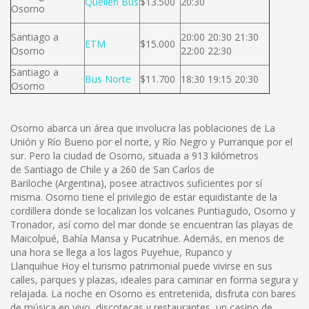
Queilen Bus
$13.500
20:30
Osorno
Santiago a
20:00 20:30 21:30
ETM
$15.000
Osorno
22:00 22:30
Santiago a
Bus Norte
$11.700
18:30 19:15 20:30
Osorno
Osorno abarca un área que involucra las poblaciones de La
Unión y Río Bueno por el norte, y Río Negro y Purranque por el
sur. Pero la ciudad de Osorno, situada a 913 kilómetros
de Santiago de Chile y a 260 de San Carlos de
Bariloche (Argentina), posee atractivos suficientes por sí
misma. Osorno tiene el privilegio de estar equidistante de la
cordillera donde se localizan los volcanes Puntiagudo, Osorno y
Tronador, así como del mar donde se encuentran las playas de
Maicolpué, Bahía Mansa y Pucatrihue. Además, en menos de
una hora se llega a los lagos Puyehue, Rupanco y
Llanquihue Hoy el turismo patrimonial puede vivirse en sus
calles, parques y plazas, ideales para caminar en forma segura y
relajada. La noche en Osorno es entretenida, disfruta con bares
de música en vivo, discotecas y restaurantes, un casino de