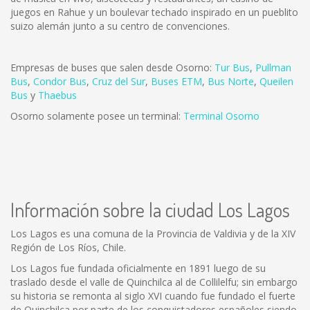
juegos en Rahue y un boulevar techado inspirado en un pueblito
suizo alemán junto a su centro de convenciones.
Empresas de buses que salen desde Osorno:
Tur Bus
,
Pullman
Bus
,
Condor Bus
,
Cruz del Sur
,
Buses ETM
,
Bus Norte
,
Queilen
Bus
y
Thaebus
Osorno solamente posee un terminal:
Terminal Osorno
Información sobre la ciudad Los Lagos
Los Lagos es una comuna de la Provincia de Valdivia y de la XIV
Región de Los Ríos, Chile.
Los Lagos fue fundada oficialmente en 1891 luego de su
traslado desde el valle de Quinchilca al de Collilelfu; sin embargo
su historia se remonta al siglo XVI cuando fue fundado el fuerte
de Quinchilca por parte de los conquistadores españoles siendo