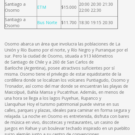
Santiago a
20:00 20:30 21:30
ETM
$15.000
Osorno
22:00 22:30
Santiago a
Bus Norte
$11.700
18:30 19:15 20:30
Osorno
Osorno abarca un área que involucra las poblaciones de La
Unión y Río Bueno por el norte, y Río Negro y Purranque por el
sur. Pero la ciudad de Osorno, situada a 913 kilómetros
de Santiago de Chile y a 260 de San Carlos de
Bariloche (Argentina), posee atractivos suficientes por sí
misma. Osorno tiene el privilegio de estar equidistante de la
cordillera donde se localizan los volcanes Puntiagudo, Osorno y
Tronador, así como del mar donde se encuentran las playas de
Maicolpué, Bahía Mansa y Pucatrihue. Además, en menos de
una hora se llega a los lagos Puyehue, Rupanco y
Llanquihue Hoy el turismo patrimonial puede vivirse en sus
calles, parques y plazas, ideales para caminar en forma segura y
relajada. La noche en Osorno es entretenida, disfruta con bares
de música en vivo, discotecas y restaurantes, un casino de
juegos en Rahue y un boulevar techado inspirado en un pueblito
suizo alemán junto a su centro de convenciones.