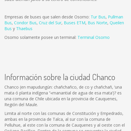
Empresas de buses que salen desde Osorno:
Tur Bus
,
Pullman
Bus
,
Condor Bus
,
Cruz del Sur
,
Buses ETM
,
Bus Norte
,
Queilen
Bus
y
Thaebus
Osorno solamente posee un terminal:
Terminal Osorno
Información sobre la ciudad Chanco
Chanco (en mapudungún: chañchañco, de co y chañchañ, ‘una
mata ó planta indígena ’‘«manantial de agua de esa mata’)? es
una comuna de Chile ubicada en la provincia de Cauquenes,
Región del Maule.
Limita al norte con las comunas de Constitución y Empedrado,
ambas en la provincia de Talca, al sur con la comuna de
Pelluhue, al este con la comuna de Cauquenes y al oeste con el
Océano Pacífico. Dentro de la comuna se encuentra la ciudad