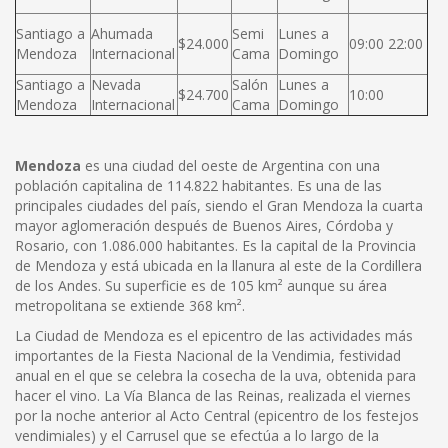
Santiago a
Ahumada
Semi
Lunes a
$24.000
09:00 22:00
Mendoza
Internacional
Cama
Domingo
Santiago a
Nevada
Salón
Lunes a
$24.700
10:00
Mendoza
Internacional
Cama
Domingo
Mendoza
es una ciudad del oeste de Argentina con una
población capitalina de 114.822 habitantes. Es una de las
principales ciudades del país, siendo el Gran Mendoza la cuarta
mayor aglomeración después de Buenos Aires, Córdoba y
Rosario, con 1.086.000 habitantes. Es la capital de la Provincia
de Mendoza y está ubicada en la llanura al este de la Cordillera
de los Andes. Su superficie es de 105 km² aunque su área
metropolitana se extiende 368 km².
La Ciudad de Mendoza es el epicentro de las actividades más
importantes de la Fiesta Nacional de la Vendimia, festividad
anual en el que se celebra la cosecha de la uva, obtenida para
hacer el vino. La Vía Blanca de las Reinas, realizada el viernes
por la noche anterior al Acto Central (epicentro de los festejos
vendimiales) y el Carrusel que se efectúa a lo largo de la