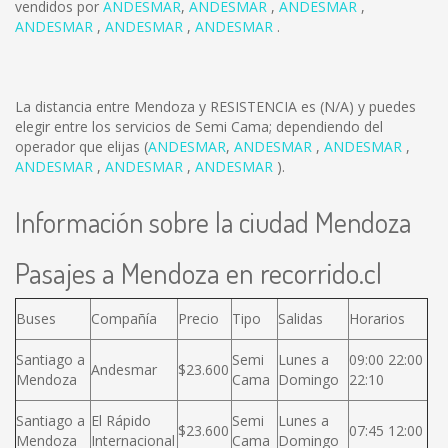
vendidos por
ANDESMAR
,
ANDESMAR
,
ANDESMAR
,
ANDESMAR
,
ANDESMAR
,
ANDESMAR
.
La distancia entre Mendoza y RESISTENCIA es
(N/A)
y puedes
elegir entre los servicios de Semi Cama; dependiendo del
operador que elijas (
ANDESMAR
,
ANDESMAR
,
ANDESMAR
,
ANDESMAR
,
ANDESMAR
,
ANDESMAR
).
Información sobre la ciudad Mendoza
Pasajes a Mendoza en recorrido.cl
Buses
Compañía
Precio
Tipo
Salidas
Horarios
Santiago a
Semi
Lunes a
09:00 22:00
Andesmar
$23.600
Mendoza
Cama
Domingo
22:10
Santiago a
El Rápido
Semi
Lunes a
$23.600
07:45 12:00
Mendoza
Internacional
Cama
Domingo