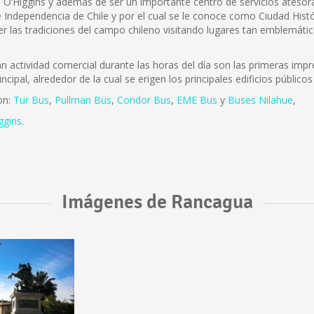
B. O’Higgins y además de ser un importante centro de servicios atesora 
 Independencia de Chile y por el cual se le conoce como Ciudad Histó
r las tradiciones del campo chileno visitando lugares tan emblemátic
actividad comercial durante las horas del día son las primeras impre
incipal, alrededor de la cual se erigen los principales edificios públi
on:
Tur Bus
,
Pullman Bus
,
Condor Bus
,
EME Bus
y
Buses Nilahue
,
ggins
.
Imágenes de Rancagua