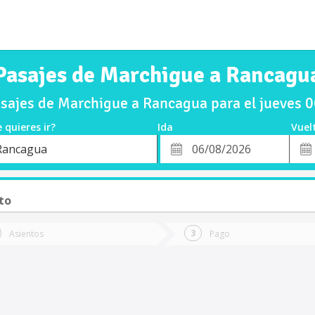
Pasajes de Marchigue a Rancagu
sajes de Marchigue a Rancagua para el jueves 
 quieres ir?
Ida
Vuel
*
Fech
Rancagua
o
Fecha
de
de
Vuel
Ida
to
Asientos
Pago