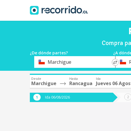
Compra pa
¿De dónde partes?
¿A dónde
*
*
Marchigue
Origen
Destin
Desde
Hasta
Ida
Marchigue
Rancagua
Jueves 06 Agos
Ida 06/08/2026