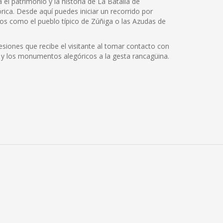
el patrimonio y la historia de La Batalla de
rica. Desde aquí puedes iniciar un recorrido por
os como el pueblo típico de Zúñiga o las Azudas de
siones que recibe el visitante al tomar contacto con
cos y los monumentos alegóricos a la gesta rancagüina.