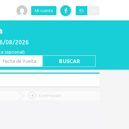
Mi cuenta
ES
EN
a
06/08/2026
ta (opcional)
a
ta
Confirmación