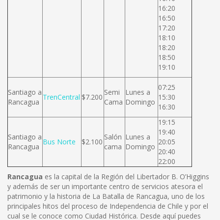
16:20
16:50
17:20
18:10
18:20
18:50
19:10
07:25
Santiago a
Semi
Lunes a
TrenCentral
$7.200
15:30
Rancagua
Cama
Domingo
16:30
19:15
19:40
Santiago a
Salón
Lunes a
Bus Norte
$2.100
20:05
Rancagua
cama
Domingo
20:40
22:00
Rancagua
es la capital de la Región del Libertador B. O’Higgins
y además de ser un importante centro de servicios atesora el
patrimonio y la historia de La Batalla de Rancagua, uno de los
principales hitos del proceso de Independencia de Chile y por el
cual se le conoce como Ciudad Histórica. Desde aquí puedes