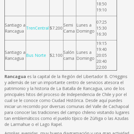
18:50
19:10
07:25
Santiago a
Semi
Lunes a
TrenCentral
$7.200
15:30
Rancagua
Cama
Domingo
16:30
19:15
19:40
Santiago a
Salón
Lunes a
Bus Norte
$2.100
20:05
Rancagua
cama
Domingo
20:40
22:00
Rancagua
es la capital de la Región del Libertador B. O’Higgins
y además de ser un importante centro de servicios atesora el
patrimonio y la historia de La Batalla de Rancagua, uno de los
principales hitos del proceso de Independencia de Chile y por el
cual se le conoce como Ciudad Histórica. Desde aquí puedes
iniciar un recorrido por diversas comunas del Valle de Cachapoal
para conocer las tradiciones del campo chileno visitando lugares
tan emblemáticos como el pueblo típico de Zúñiga o las Azudas
de Larmahue o el Lago Rapel.
Amplias avenidas, muy buena diagramación y una gran actividad