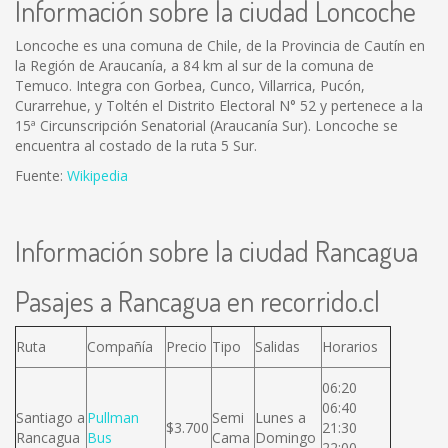
Información sobre la ciudad Loncoche
Loncoche es una comuna de Chile, de la Provincia de Cautín en
la Región de Araucanía, a 84 km al sur de la comuna de
Temuco. Integra con Gorbea, Cunco, Villarrica, Pucón,
Curarrehue, y Toltén el Distrito Electoral N° 52 y pertenece a la
15ª Circunscripción Senatorial (Araucanía Sur). Loncoche se
encuentra al costado de la ruta 5 Sur.
Fuente:
Wikipedia
Información sobre la ciudad Rancagua
Pasajes a Rancagua en recorrido.cl
Ruta
Compañía
Precio
Tipo
Salidas
Horarios
06:20
06:40
Santiago a
Pullman
Semi
Lunes a
$3.700
21:30
Rancagua
Bus
Cama
Domingo
22:00