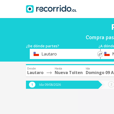
Compra pasa
¿De dónde partes?
¿A dónde
*
*
Lautaro
Origen
Destin
Desde
Hasta
Ida
Lautaro
Nueva Tolten
Domingo 09 A
Ida 09/08/2026