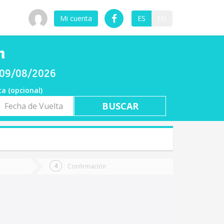
Mi cuenta
ES
EN
n
o 09/08/2026
ta (opcional)
a
ta
Confirmación