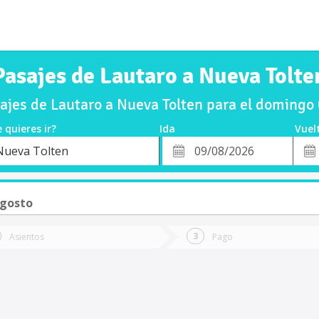
Pasajes de Lautaro a Nueva Tolte
jes de Lautaro a Nueva Tolten para el doming
 quieres ir?
Ida
Vuel
*
Fech
Nueva Tolten
o
Fecha
de
de
Vuel
Ida
gosto
Asientos
Pago