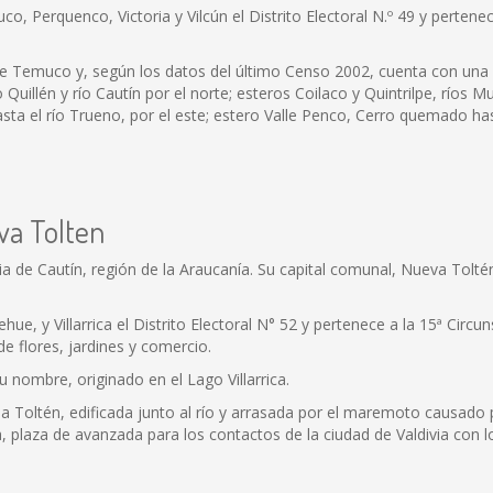
, Perquenco, Victoria y Vilcún el Distrito Electoral N.º 49 y pertenec
de Temuco y, según los datos del último Censo 2002, cuenta con una 
o Quillén y río Cautín por el norte; esteros Coilaco y Quintrilpe, ríos M
asta el río Trueno, por el este; estero Valle Penco, Cerro quemado has
va Tolten
a de Cautín, región de la Araucanía. Su capital comunal, Nueva Tolté
, y Villarrica el Distrito Electoral N° 52 y pertenece a la 15ª Circun
 flores, jardines y comercio.
u nombre, originado en el Lago Villarrica.
ua Toltén, edificada junto al río y arrasada por el maremoto causado 
, plaza de avanzada para los contactos de la ciudad de Valdivia con l