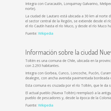
Integra con Curacautín, Lonquimay Galvarino, Melipeuco
norte).
La ciudad de Lautaro está ubicada a 30 km al norte 
el sector central de la Región, se extiende desde el rí
el río Cautín hasta el río Muco, y desde el río Muco h
Fuente:
Wikipedia
Información sobre la ciudad Nue
Toltén es una comuna de Chile, ubicada en la provinci
con 2.293 habitantes.
Integra con Gorbea, Cunco, Loncoche, Pucón, Curarrehue
dealegre, con ancha avenida pavimentada bordeada de
Esta comuna es cruzada por el río Toltén, que le da s
El actual pueblo (Nueva Toltén) reemplazó a la antig
pueblo de pescadores y, desde la época de la Colonia
Fuente:
Wikipedia