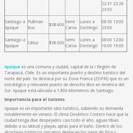
22:31 23:26
23:55
Santiago a
Pullman
Semi
Lunes a
08:30 13:00
$38.600
Iquique
Bus
Cama
Domingo
23:00
Santiago a
Semi
Lunes a
08:00 12:00
Ciktur
$38.000
Iquique
Cama
Domingo
16:00 19:00
Iquique
es una comuna y ciudad, capital de la I Región de
Tarapacá, Chile. Es un importante puerto y destino turístico del
norte del país. Se destaca por su Zona Franca (ZOFRI) que es un
estratégico y relevante puerto de derecho libre en América del
Sur. Iquique está ubicada a 1.800 kilometros de Santiago.
Importancia para el turismo
Iquique es un importante sitio turístico, subiendo su demanda
notablemente en verano. El clima Desértico Costero hace que la
ciudad tenga días despejados casi todo el año, aguas tibias
debido a su latitud y playas aptas para el baño. Dentro de los
atractivos turísticos cercanos destacan los oasis de Pica y