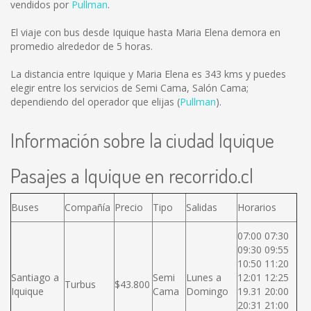
vendidos por
Pullman
.
El viaje con bus desde Iquique hasta Maria Elena demora en
promedio alrededor de 5 horas.
La distancia entre Iquique y Maria Elena es
343 kms
y puedes
elegir entre los servicios de Semi Cama, Salón Cama;
dependiendo del operador que elijas (
Pullman
).
Información sobre la ciudad Iquique
Pasajes a Iquique en recorrido.cl
Buses
Compañía
Precio
Tipo
Salidas
Horarios
07:00 07:30
09:30 09:55
10:50 11:20
Santiago a
Semi
Lunes a
12:01 12:25
Turbus
$43.800
Iquique
Cama
Domingo
19.31 20:00
20:31 21:00