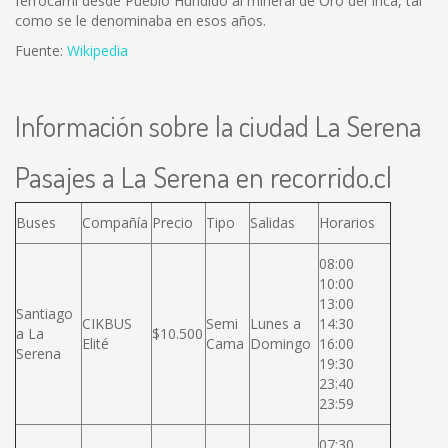
ferrocarril desde Pueblo Hundido al mineral de Oro del Inca, tal
como se le denominaba en esos años.
Fuente:
Wikipedia
Información sobre la ciudad La Serena
Pasajes a La Serena en recorrido.cl
Buses
Compañía
Precio
Tipo
Salidas
Horarios
08:00
10:00
13:00
Santiago
CIKBUS
Semi
Lunes a
14:30
a La
$10.500
Elité
Cama
Domingo
16:00
Serena
19:30
23:40
23:59
07:30