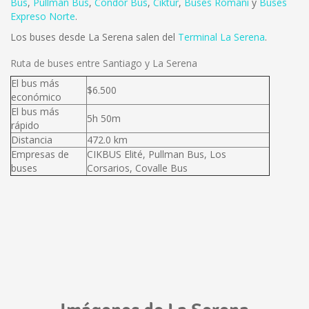
Bus
,
Pullman Bus
,
Condor Bus
,
Ciktur
,
Buses Romani
y
Buses
Expreso Norte
.
Los buses desde La Serena salen del
Terminal La Serena
.
Ruta de buses entre Santiago y La Serena
El bus más
$6.500
económico
El bus más
5h 50m
rápido
Distancia
472.0 km
Empresas de
CIKBUS Elité, Pullman Bus, Los
buses
Corsarios, Covalle Bus