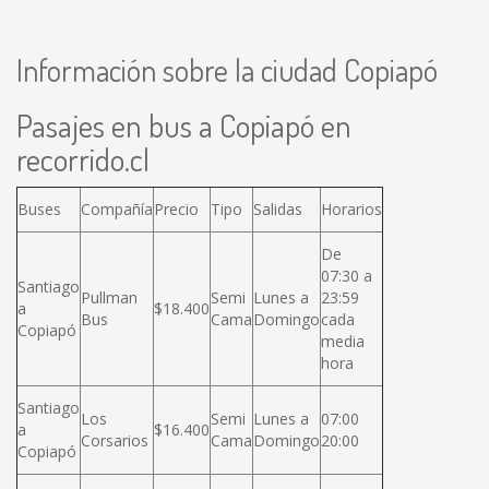
Información sobre la ciudad Copiapó
Pasajes en bus a Copiapó en
recorrido.cl
Buses
Compañía
Precio
Tipo
Salidas
Horarios
De
07:30 a
Santiago
Pullman
Semi
Lunes a
23:59
a
$18.400
Bus
Cama
Domingo
cada
Copiapó
media
hora
Santiago
Los
Semi
Lunes a
07:00
a
$16.400
Corsarios
Cama
Domingo
20:00
Copiapó