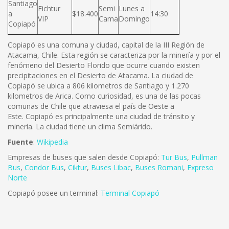
Santiago
Fichtur
Semi
Lunes a
a
$18.400
14:30
VIP
Cama
Domingo
Copiapó
Copiapó es una comuna y ciudad, capital de la III Región de
Atacama, Chile. Esta región se caracteriza por la minería y por el
fenómeno del Desierto Florido que ocurre cuando existen
precipitaciones en el Desierto de Atacama. La ciudad de
Copiapó se ubica a 806 kilometros de Santiago y 1.270
kilometros de Arica. Como curiosidad, es una de las pocas
comunas de Chile que atraviesa el país de Oeste a
Este. Copiapó es principalmente una ciudad de tránsito y
minería. La ciudad tiene un clima Semiárido.
Fuente
:
Wikipedia
Empresas de buses que salen desde Copiapó:
Tur Bus
,
Pullman
Bus
,
Condor Bus
,
Ciktur
,
Buses Libac
,
Buses Romani
,
Expreso
Norte
Copiapó posee un terminal:
Terminal Copiapó