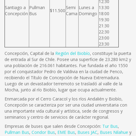
12:30
Santiago a
Pullman
Semi
Lunes a
13:30
$11.500
Concepción
Bus
Cama
Domingo
18:00
19:30
21:30
22:30
23:00
23:30
Concepción, Capital de la
Región del Biobío
, constituye la puerta
de entrada al Sur de Chile. Posee una superficie de 23.280 km2 y
una población de 216.061 habitantes. Fue fundada el año 1550
por el conquistador Pedro de Valdivia en la ciudad de Penco,
recibiendo el Título de Concepción de Nueva Extremadura.
Luego de un devastador terremoto se trasladó al valle de la
Mocha, junto al río Biobío, lugar que ocupa actualmente.
Enmarcada por el Cerro Caracol y los ríos Andalién y Biobío,
Concepción se caracteriza por ser una ciudad universitaria con
una importante vida cultural y artística, sede de congresos y
seminarios y centro de servicios de carácter regional.
Empresas de buses que salen desde Concepción:
Tur Bus
,
Pullman Bus
,
Condor Bus
,
EME Bus
,
Buses JAC
,
Buses Nilahue
y