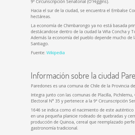
9ª Circunscripción Senatorial (O'Higgins).
Hacia el sur de la ciudad, se encuentra el Embalse 
hectáreas.
La economía de Chimbarongo ya no está basada princip
destácandose dentro de la ciudad la Viña Concha y To
Además la economía del pueblo depende mucho de las
Santiago.
Fuente:
Wikipedia
Información sobre la ciudad Pa
Paredones es una comuna de Chile de la Provincia de
Integra junto con las comunas de Placilla, Pichilemu, 
Electoral N° 35 y pertenece a la 9ª Circunscripción Sen
1646 se indica como el nacimiento de este auténtic
en una pequeña planicie rodeado de quebradas y cerr
producción de Quinoa, cereal que reemplazado perfect
gastronomía tradicional.