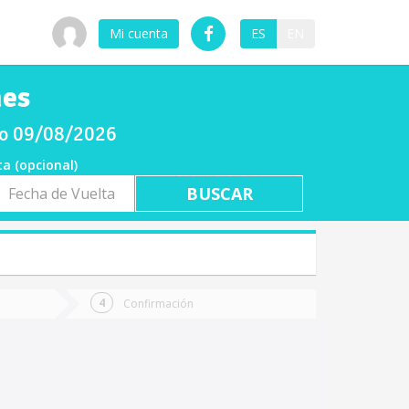
Mi cuenta
ES
EN
nes
go 09/08/2026
ta (opcional)
a
ta
Confirmación