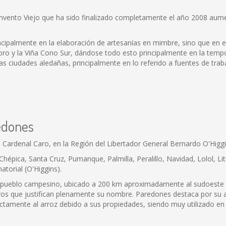
Convento Viejo que ha sido finalizado completamente el año 2008 au
almente en la elaboración de artesanías en mimbre, sino que en el c
ro y la Viña Cono Sur, dándose todo esto principalmente en la tempo
 ciudades aledañas, principalmente en lo referido a fuentes de tra
redones
 Cardenal Caro, en la Región del Libertador General Bernardo O'Higg
Chépica, Santa Cruz, Pumanque, Palmilla, Peralillo, Navidad, Lolol, Li
atorial (O'Higgins).
o pueblo campesino, ubicado a 200 km aproximadamente al sudoeste 
os que justifican plenamente su nombre. Paredones destaca por su ar
amente al arroz debido a sus propiedades, siendo muy utilizado en l