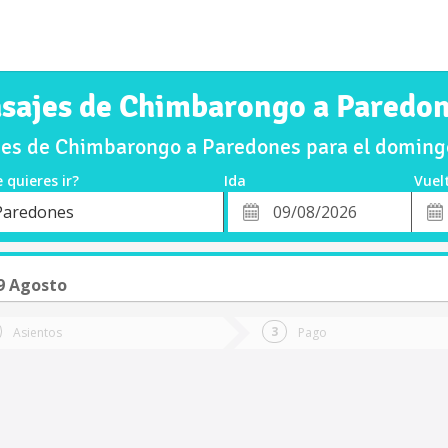
sajes de Chimbarongo a Paredo
es de Chimbarongo a Paredones para el domin
 quieres ir?
Ida
Vuel
*
Fech
Paredones
o
Fecha
de
de
Vuel
Ida
9 Agosto
Asientos
Pago