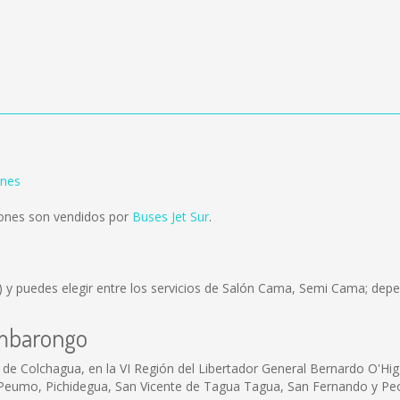
ones
ones son vendidos por
Buses Jet Sur
.
)
y puedes elegir entre los servicios de Salón Cama, Semi Cama; depen
imbarongo
 Colchagua, en la VI Región del Libertador General Bernardo O'Higgin
Peumo, Pichidegua, San Vicente de Tagua Tagua, San Fernando y Peor 