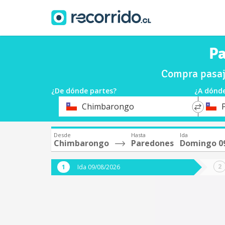
Pa
Compra pasaj
¿De dónde partes?
¿A dónde
*
*
Chimbarongo
Origen
Destin
Desde
Hasta
Ida
Chimbarongo
Paredones
Domingo 0
Ida 09/08/2026