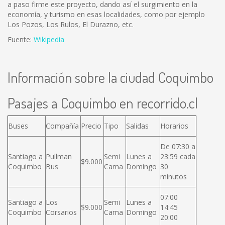
a paso firme este proyecto, dando así el surgimiento en la
economía, y turismo en esas localidades, como por ejemplo
Los Pozos, Los Rulos, El Durazno, etc.
Fuente:
Wikipedia
Información sobre la ciudad Coquimbo
Pasajes a Coquimbo en recorrido.cl
Buses
Compañía
Precio
Tipo
Salidas
Horarios
De 07:30 a
Santiago a
Pullman
Semi
Lunes a
23:59 cada
$9.000
Coquimbo
Bus
Cama
Domingo
30
minutos
07:00
Santiago a
Los
Semi
Lunes a
$9.000
14:45
Coquimbo
Corsarios
Cama
Domingo
20:00