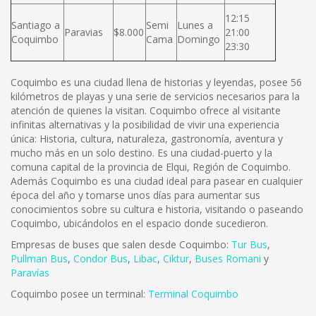
12:15
Santiago a
Semi
Lunes a
Paravias
$8.000
21:00
Coquimbo
Cama
Domingo
23:30
Coquimbo es una ciudad llena de historias y leyendas, posee 56
kilómetros de playas y una serie de servicios necesarios para la
atención de quienes la visitan. Coquimbo ofrece al visitante
infinitas alternativas y la posibilidad de vivir una experiencia
única: Historia, cultura, naturaleza, gastronomía, aventura y
mucho más en un solo destino. Es una ciudad-puerto y la
comuna capital de la provincia de Elqui, Región de Coquimbo.
Además Coquimbo es una ciudad ideal para pasear en cualquier
época del año y tomarse unos días para aumentar sus
conocimientos sobre su cultura e historia, visitando o paseando
Coquimbo, ubicándolos en el espacio donde sucedieron.
Empresas de buses que salen desde Coquimbo:
Tur Bus
,
Pullman Bus
,
Condor Bus
,
L
ibac
,
Ciktur
,
Buses Romani
y
Paravías
Coquimbo posee un terminal:
Terminal Coquimbo