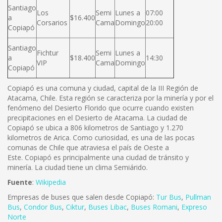
Santiago
Los
Semi
Lunes a
07:00
a
$16.400
Corsarios
Cama
Domingo
20:00
Copiapó
Santiago
Fichtur
Semi
Lunes a
a
$18.400
14:30
VIP
Cama
Domingo
Copiapó
Copiapó es una comuna y ciudad, capital de la III Región de
Atacama, Chile. Esta región se caracteriza por la minería y por el
fenómeno del Desierto Florido que ocurre cuando existen
precipitaciones en el Desierto de Atacama. La ciudad de
Copiapó se ubica a 806 kilometros de Santiago y 1.270
kilometros de Arica. Como curiosidad, es una de las pocas
comunas de Chile que atraviesa el país de Oeste a
Este. Copiapó es principalmente una ciudad de tránsito y
minería. La ciudad tiene un clima Semiárido.
Fuente
:
Wikipedia
Empresas de buses que salen desde Copiapó:
Tur Bus
,
Pullman
Bus
,
Condor Bus
,
Ciktur
,
Buses Libac
,
Buses Romani
,
Expreso
Norte