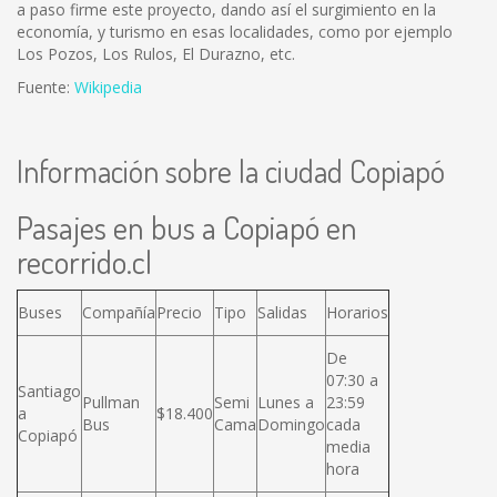
a paso firme este proyecto, dando así el surgimiento en la
economía, y turismo en esas localidades, como por ejemplo
Los Pozos, Los Rulos, El Durazno, etc.
Fuente:
Wikipedia
Información sobre la ciudad Copiapó
Pasajes en bus a Copiapó en
recorrido.cl
Buses
Compañía
Precio
Tipo
Salidas
Horarios
De
07:30 a
Santiago
Pullman
Semi
Lunes a
23:59
a
$18.400
Bus
Cama
Domingo
cada
Copiapó
media
hora