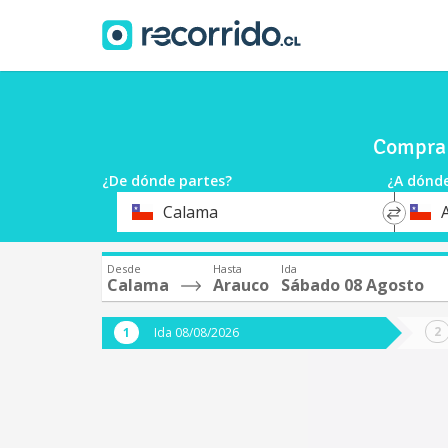
Compra 
¿De dónde partes?
¿A dónde
*
*
Calama
Origen
Destin
Desde
Hasta
Ida
Calama
Arauco
Sábado 08 Agosto
Ida 08/08/2026