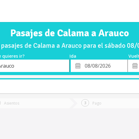
Pasajes de Calama a Arauco
pasajes de Calama a Arauco para el sábado 08
 quieres ir?
Ida
Vuel
*
Fech
Arauco
o
Fecha
de
de
Vuel
Ida
Asientos
Pago