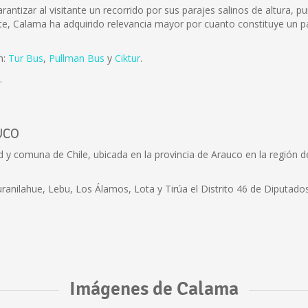
antizar al visitante un recorrido por sus parajes salinos de altura, pu
te, Calama ha adquirido relevancia mayor por cuanto constituye un pa
n:
Tur Bus
,
Pullman Bus
y
Ciktur
.
.
uco
y comuna de Chile, ubicada en la provincia de Arauco en la región de
nilahue, Lebu, Los Álamos, Lota y Tirúa el Distrito 46 de Diputados 
Imágenes de Calama