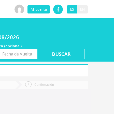
Mi cuenta
ES
EN
/08/2026
ta (opcional)
a
ta
Confirmación