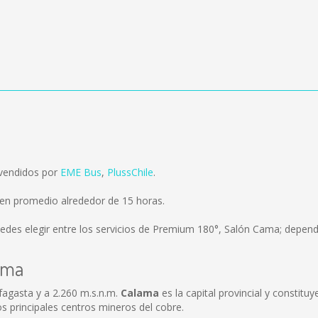
 vendidos por
EME Bus
,
PlussChile
.
en promedio alrededor de 15 horas.
edes elegir entre los servicios de Premium 180°, Salón Cama; dependi
ama
fagasta y a 2.260 m.s.n.m.
Calama
es la capital provincial y constitu
os principales centros mineros del cobre.