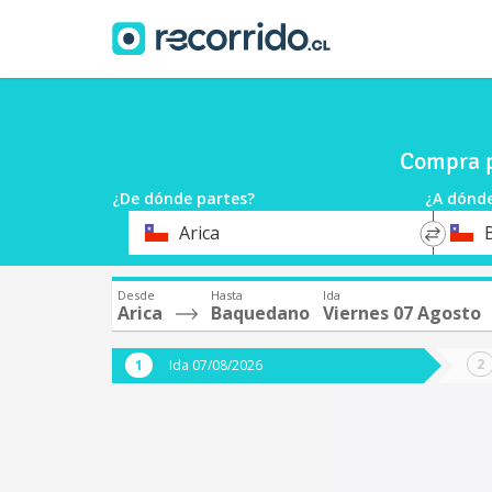
Compra p
¿De dónde partes?
¿A dónde
*
*
Arica
Origen
Destin
Desde
Hasta
Ida
Arica
Baquedano
Viernes 07 Agosto
Ida 07/08/2026