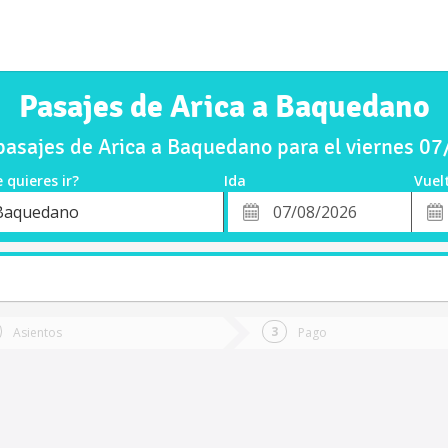
Pasajes de Arica a Baquedano
asajes de Arica a Baquedano para el viernes 0
 quieres ir?
Ida
Vuel
*
Fech
Baquedano
o
Fecha
de
de
Vuel
Ida
Asientos
Pago