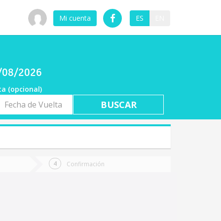
Mi cuenta
ES
EN
7/08/2026
ta (opcional)
a
ta
Confirmación