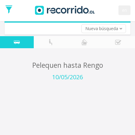
Fecha
de
en
Vuelta (opcional)
Ida
Fecha
de
Nueva búsqueda
Vuelta
Pelequen hasta Rengo
10/05/2026