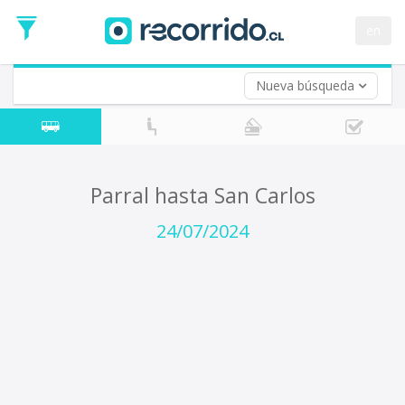
Fecha
de
en
Vuelta (opcional)
Ida
Fecha
de
Nueva búsqueda
Vuelta
Parral hasta San Carlos
24/07/2024