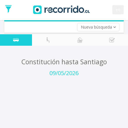
Fecha
de
en
Vuelta (opcional)
Ida
Fecha
de
Nueva búsqueda
Vuelta
Constitución hasta Santiago
09/05/2026