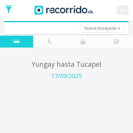
Fecha
de
en
Vuelta (opcional)
Ida
Fecha
de
Nueva búsqueda
Vuelta
Yungay hasta Tucapel
17/09/2025