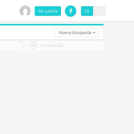
Mi cuenta
ES
EN
Nueva búsqueda
 (opcional)
Confirmación
ha
ta