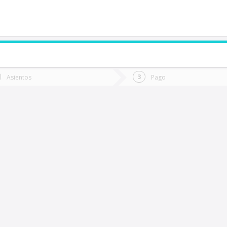
de quieres ir?
Ida
Vuelta
Asientos
Pago
*
Fec
an Carlos
Fecha
de
de
Vuel
Ida