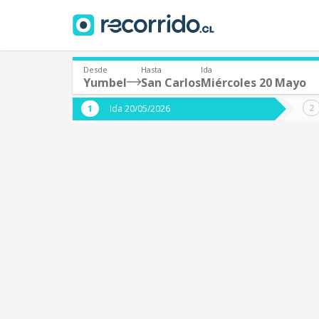
Desde
Hasta
Ida
Yumbel
San Carlos
Miércoles 20 Mayo
¿De dónde partes?
¿A dón
Ida 20/05/2026
*
*
Yumbel
S
Origen
Destino