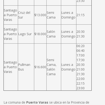
23:30
Santiago
Cruz del
Semi
Lunes a
a Puerto
$13.000
21:15
Sur
Cama
Domingo
Varas
Santiago
Salón
Lunes a
20:30
a Puerto
Lago Sur
$18.000
Cama
Domingo
21:30
Varas
06:20
06:40
17:00
Semi
17:30
Santiago
Pullman
Cama,
Lunes a
20:30
a Puerto
$16.600
Bus
Salón
Domingo
21:00
Varas
Cama
21:30
22:00
22:15
23:00
La comuna de
Puerto Varas
se ubica en la Provincia de