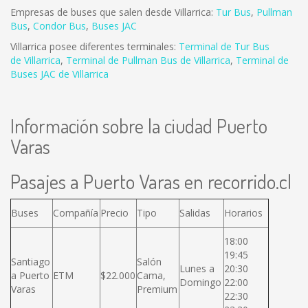
Empresas de buses que salen desde Villarrica:
Tur Bus
,
Pullman
Bus
,
Condor Bus
,
Buses JAC
Villarrica posee diferentes terminales:
Terminal de Tur Bus
de Villarrica
,
Terminal de Pullman Bus de Villarrica
,
Terminal de
Buses JAC de Villarrica
Información sobre la ciudad Puerto
Varas
Pasajes a Puerto Varas en recorrido.cl
Buses
Compañía
Precio
Tipo
Salidas
Horarios
18:00
19:45
Santiago
Salón
Lunes a
20:30
a Puerto
ETM
$22.000
Cama,
Domingo
22:00
Varas
Premium
22:30