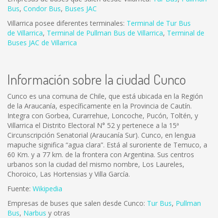
Bus
,
Condor Bus
,
Buses JAC
Villarrica posee diferentes terminales:
Terminal de Tur Bus
de Villarrica
,
Terminal de Pullman Bus de Villarrica
,
Terminal de
Buses JAC de Villarrica
Información sobre la ciudad Cunco
Cunco es una comuna de Chile, que está ubicada en la Región
de la Araucanía, específicamente en la Provincia de Cautín.
Integra con Gorbea, Curarrehue, Loncoche, Pucón, Toltén, y
Villarrica el Distrito Electoral N° 52 y pertenece a la 15ª
Circunscripción Senatorial (Araucanía Sur). Cunco, en lengua
mapuche significa “agua clara”. Está al suroriente de Temuco, a
60 Km. y a 77 km. de la frontera con Argentina. Sus centros
urbanos son la ciudad del mismo nombre, Los Laureles,
Choroico, Las Hortensias y Villa García.
Fuente:
Wikipedia
Empresas de buses que salen desde Cunco:
Tur Bus
,
Pullman
Bus
,
Narbus
y otras