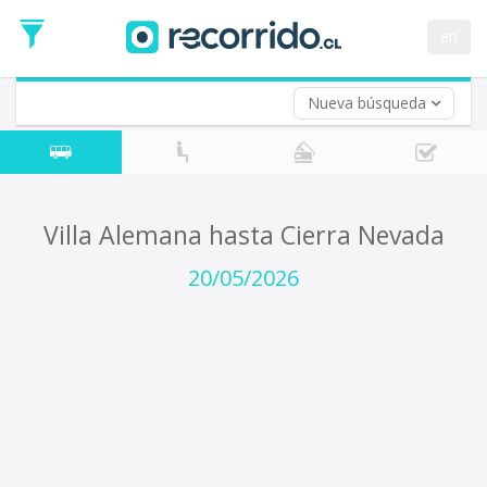
Fecha
de
en
Vuelta (opcional)
Ida
Fecha
de
Nueva búsqueda
Vuelta
Villa Alemana hasta Cierra Nevada
20/05/2026