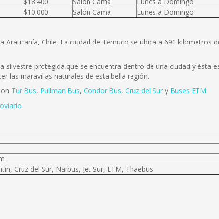
$18.400
Salón Cama
Lunes a Domingo
$10.000
Salón Cama
Lunes a Domingo
la Araucanía, Chile. La ciudad de Temuco se ubica a 690 kilometros 
 silvestre protegida que se encuentra dentro de una ciudad y ésta es 
r las maravillas naturales de esta bella región.
 son
Tur Bus
,
Pullman Bus
,
Condor Bus
,
Cruz del Sur
y
Buses ETM
.
oviario
.
km
tin, Cruz del Sur, Narbus, Jet Sur, ETM, Thaebus