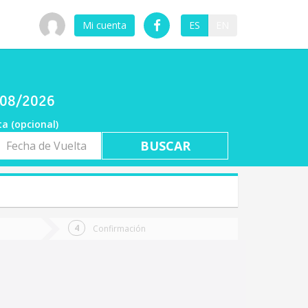
Mi cuenta
ES
EN
/08/2026
ta (opcional)
a
ta
Confirmación