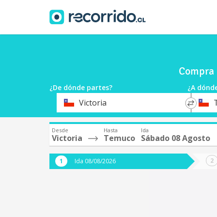
Compra 
¿De dónde partes?
¿A dónde
*
*
Victoria
Origen
Destin
Desde
Hasta
Ida
Victoria
Temuco
Sábado 08 Agosto
Ida 08/08/2026