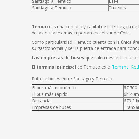
Santiago a Temuco
ETM
Santiago a Temuco
Thaebus
Temuco
es una comuna y capital de la IX Región de 
de las ciudades más importantes del sur de Chile.
Como particularidad, Temuco cuenta con la única área
su gastronomía y ser la puerta de entrada para conoce
Las empresas de buses
que salen desde Temuco
El
terminal principal
de Temuco es el
Terminal Rod
Ruta de buses entre Santiago y Temuco
El bus más económico
$7.500
El bus más rápido
6h 40m
Distancia
679.2 
Empresas de buses
TranSan