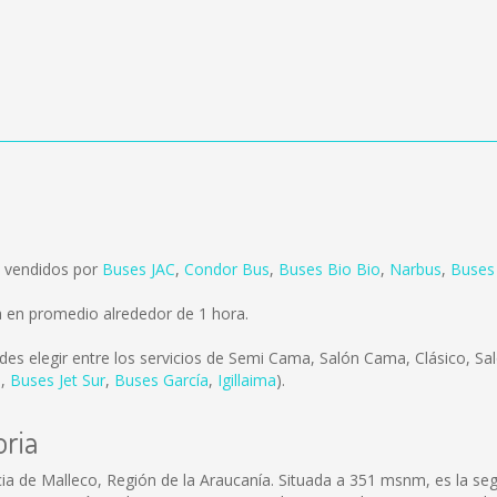
n vendidos por
Buses JAC
,
Condor Bus
,
Buses Bio Bio
,
Narbus
,
Buses 
a en promedio alrededor de 1 hora.
des elegir entre los servicios de Semi Cama, Salón Cama, Clásico, Sa
s
,
Buses Jet Sur
,
Buses García
,
Igillaima
).
oria
cia de Malleco, Región de la Araucanía. Situada a 351 msnm, es la s