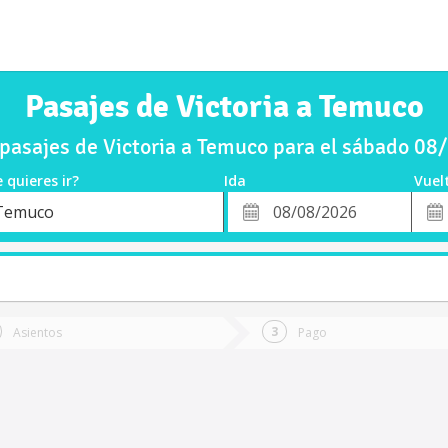
Pasajes de Victoria a Temuco
pasajes de Victoria a Temuco para el sábado 08
 quieres ir?
Ida
Vuel
*
Fech
Temuco
o
Fecha
de
de
Vuel
Ida
Asientos
Pago