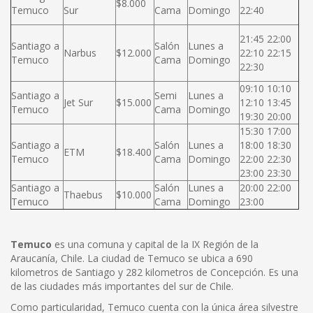
$8.000
Temuco
Sur
Cama
Domingo
22:40
21:45 22:00
Santiago a
Salón
Lunes a
Narbus
$12.000
22:10 22:15
Temuco
Cama
Domingo
22:30
09:10 10:10
Santiago a
Semi
Lunes a
Jet Sur
$15.000
12:10 13:45
Temuco
Cama
Domingo
19:30 20:00
15:30 17:00
Santiago a
Salón
Lunes a
18:00 18:30
ETM
$18.400
Temuco
Cama
Domingo
22:00 22:30
23:00 23:30
Santiago a
Salón
Lunes a
20:00 22:00
Thaebus
$10.000
Temuco
Cama
Domingo
23:00
Temuco
es una comuna y capital de la IX Región de la
Araucanía, Chile. La ciudad de Temuco se ubica a 690
kilometros de Santiago y 282 kilometros de Concepción. Es una
de las ciudades más importantes del sur de Chile.
Como particularidad, Temuco cuenta con la única área silvestre