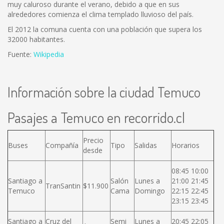
muy caluroso durante el verano, debido a que en sus
alrededores comienza el clima templado lluvioso del país.
El 2012 la comuna cuenta con una población que supera los
32000 habitantes.
Fuente:
Wikipedia
Información sobre la ciudad Temuco
Pasajes a Temuco en recorrido.cl
Precio
Buses
Compañía
Tipo
Salidas
Horarios
desde
08:45 10:00
Santiago a
Salón
Lunes a
21:00 21:45
TranSantin
$11.900
Temuco
Cama
Domingo
22:15 22:45
23:15 23:45
Santiago a
Cruz del
Semi
Lunes a
20:45 22:05