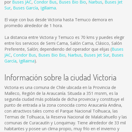
por
Buses JAC
,
Condor Bus
,
Buses Bio Bio
,
Narbus
,
Buses Jet
Sur
,
Buses García
,
Igillaima
.
El viaje con bus desde Victoria hasta Temuco demora en
promedio alrededor de 1 hora.
La distancia entre Victoria y Temuco es
70 kms
y puedes elegir
entre los servicios de Semi Cama, Salón Cama, Clásico, Salón
Preferente, Salón; dependiendo del operador que elijas (
Buses
JAC
,
Condor Bus
,
Buses Bio Bio
,
Narbus
,
Buses Jet Sur
,
Buses
García
,
Igillaima
).
Información sobre la ciudad Victoria
Victoria es una comuna de Chile ubicada en la Provincia de
Malleco, Región de la Araucanía. Situada a 351 msnm, es la
segunda ciudad más poblada de dicha provincia y constituye el
punto de entrada a la zona conocida como Araucanía Andina,
con atractivos tales como el Parque Nacional Tolhuaca, las
Termas de Tolhuaca, la Reserva Nacional de Malalcahuello y las
comunas de Curacautín y Lonquimay. Tiene alrededor de 33 mil
habitantes y posee un clima propio, muy frío en el invierno y