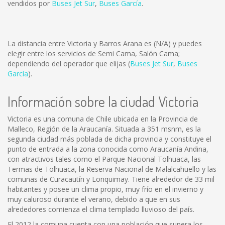
vendidos por
Buses Jet Sur
,
Buses García
.
La distancia entre Victoria y Barros Arana es
(N/A)
y puedes
elegir entre los servicios de Semi Cama, Salón Cama;
dependiendo del operador que elijas (
Buses Jet Sur
,
Buses
García
).
Información sobre la ciudad Victoria
Victoria es una comuna de Chile ubicada en la Provincia de
Malleco, Región de la Araucanía. Situada a 351 msnm, es la
segunda ciudad más poblada de dicha provincia y constituye el
punto de entrada a la zona conocida como Araucanía Andina,
con atractivos tales como el Parque Nacional Tolhuaca, las
Termas de Tolhuaca, la Reserva Nacional de Malalcahuello y las
comunas de Curacautín y Lonquimay. Tiene alrededor de 33 mil
habitantes y posee un clima propio, muy frío en el invierno y
muy caluroso durante el verano, debido a que en sus
alrededores comienza el clima templado lluvioso del país.
El 2012 la comuna cuenta con una población que supera los