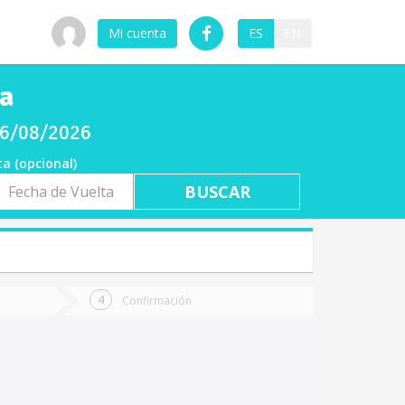
Mi cuenta
ES
EN
na
 06/08/2026
ta (opcional)
a
ta
Confirmación