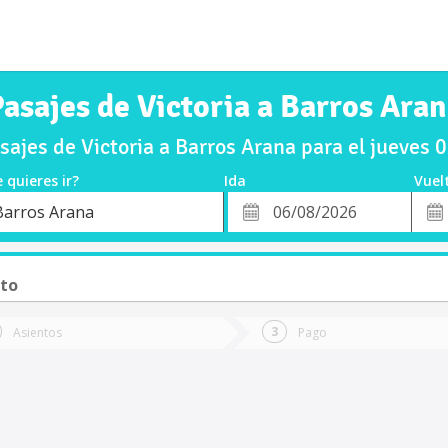
asajes de Victoria a Barros Ara
ajes de Victoria a Barros Arana para el jueves
 quieres ir?
Ida
Vuel
*
Fech
Barros Arana
o
Fecha
de
de
Vuel
Ida
sto
Asientos
Pago