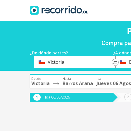
P
Compra pas
¿De dónde partes?
¿A dónde
*
*
Victoria
Origen
Destin
Desde
Hasta
Ida
Victoria
Barros Arana
Jueves 06 Ago
Ida 06/08/2026