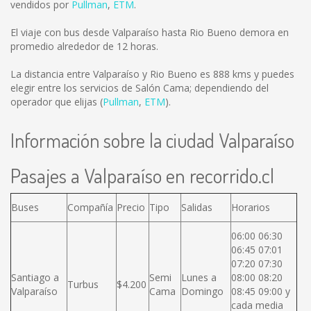
vendidos por
Pullman
,
ETM
.
El viaje con bus desde Valparaíso hasta Rio Bueno demora en
promedio alrededor de 12 horas.
La distancia entre Valparaíso y Rio Bueno es
888 kms
y puedes
elegir entre los servicios de Salón Cama; dependiendo del
operador que elijas (
Pullman
,
ETM
).
Información sobre la ciudad Valparaíso
Pasajes a Valparaíso en recorrido.cl
Buses
Compañía
Precio
Tipo
Salidas
Horarios
06:00 06:30
06:45 07:01
07:20 07:30
Santiago a
Semi
Lunes a
08:00 08:20
Turbus
$4.200
Valparaíso
Cama
Domingo
08:45 09:00 y
cada media