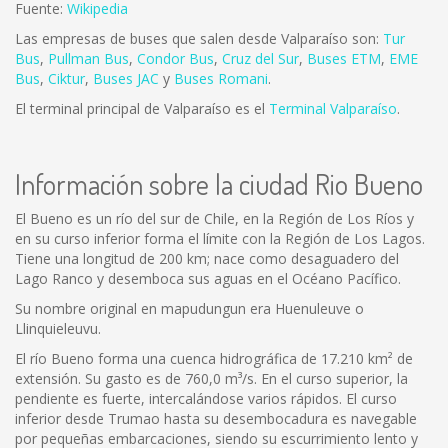
Fuente:
Wikipedia
Las empresas de buses que salen desde Valparaíso son:
Tur
Bus
,
Pullman Bus
,
Condor Bus
,
Cruz del Sur
,
Buses ETM
,
EME
Bus
,
Ciktur
,
Buses JAC
y
Buses Romani
.
El terminal principal de Valparaíso es el
Terminal Valparaíso
.
Información sobre la ciudad Rio Bueno
El Bueno es un río del sur de Chile, en la Región de Los Ríos y
en su curso inferior forma el límite con la Región de Los Lagos.
Tiene una longitud de 200 km; nace como desaguadero del
Lago Ranco y desemboca sus aguas en el Océano Pacífico.
Su nombre original en mapudungun era Huenuleuve o
Llinquieleuvu.
El río Bueno forma una cuenca hidrográfica de 17.210 km² de
extensión. Su gasto es de 760,0 m³/s. En el curso superior, la
pendiente es fuerte, intercalándose varios rápidos. El curso
inferior desde Trumao hasta su desembocadura es navegable
por pequeñas embarcaciones, siendo su escurrimiento lento y