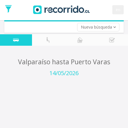
Fecha
de
en
Vuelta (opcional)
Ida
Fecha
de
Nueva búsqueda
Vuelta
Valparaíso hasta Puerto Varas
14/05/2026