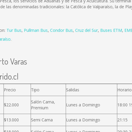
 Pesca, los servicios de Aduanas y de Pesca y Acuicultura. Su terminal 
de las denominadas tradicionales: la Católica de Valparaíso, la de Pla
son:
Tur Bus
,
Pullman Bus
,
Condor Bus
,
Cruz del Sur
,
Buses ETM
,
EME
araíso
.
rto Varas
ido.cl
Precio
Tipo
Salidas
Horario
Salón Cama,
$22.000
Lunes a Domingo
18:00 1
Premium
$13.000
Semi Cama
Lunes a Domingo
21:15
$18.000
Salón Cama
Lunes a Domingo
20:30 2