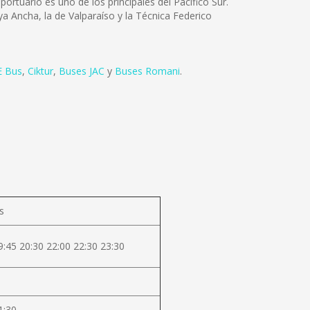
portuario es uno de los principales del Pacífico Sur.
ya Ancha, la de Valparaíso y la Técnica Federico
 Bus
,
Ciktur
,
Buses JAC
y
Buses Romani
.
s
9:45 20:30 22:00 22:30 23:30
1:30