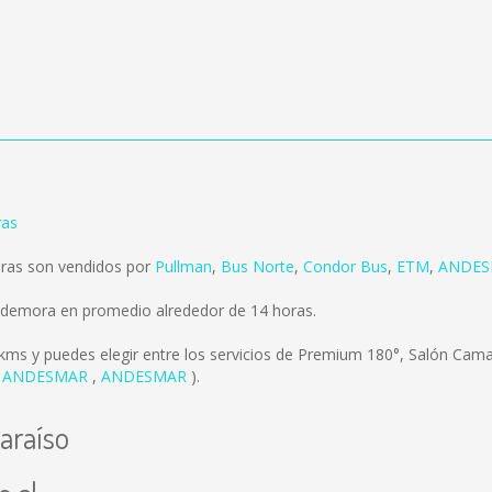
ras
aras son vendidos por
Pullman
,
Bus Norte
,
Condor Bus
,
ETM
,
ANDES
s demora en promedio alrededor de 14 horas.
 kms
y puedes elegir entre los servicios de Premium 180°, Salón Cam
,
ANDESMAR
,
ANDESMAR
).
araíso