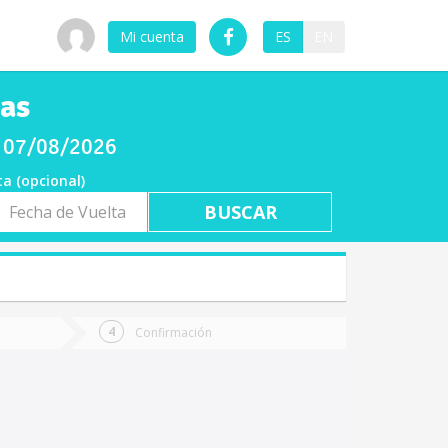
Mi cuenta
ES
EN
ras
es 07/08/2026
ta (opcional)
a
ta
Confirmación