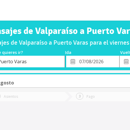
sajes de Valparaíso a Puerto Va
es de Valparaíso a Puerto Varas para el viern
 quieres ir?
Ida
Vuel
*
Fech
Puerto Varas
o
Fecha
de
de
Vuel
Ida
Agosto
Asientos
Pago