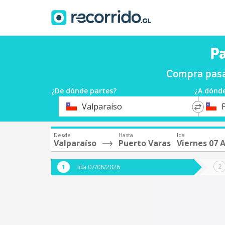
Pa
Compra pasaj
¿De dónde partes?
¿A dónde
*
*
Valparaíso
Origen
Destin
Desde
Hasta
Ida
Valparaíso
Puerto Varas
Viernes 07 
Ida 07/08/2026