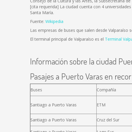
Consejo de la Cultura y las Artes, la Subsecretaría de
[cita requerida] La ciudad cuenta con 4 universidades 
Santa María.
Fuente:
Wikipedia
Las empresas de buses que salen desde Valparaíso 
El terminal principal de Valparaíso es el
Terminal Valp
Información sobre la ciudad Pue
Pasajes a Puerto Varas en recorr
Buses
Compañía
Santiago a Puerto Varas
ETM
Santiago a Puerto Varas
Cruz del Sur
Santiago a Puerto Varas
Lago Sur