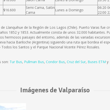
Semi Cama, Salón
06:20 0
$16.600
Lunes a Domingo
Cama
22:00 2
a de Llanquihue de la Región de Los Lagos (Chile). Puerto Varas fue c
s años 1852 y 1853. Actualmente consta de unos 32.000 habitantes. P
 los hermosos paisajes del entorno, además de las variadas excursione
leva hacia Bariloche (Argentina) siguiendo una ruta que bordea el espe
o Todos los Santos y el Parque Nacional Vicente Pérez Rosales.
s son:
Tur Bus
,
Pullman Bus
,
Condor Bus
,
Cruz del Sur
,
Buses ETM
y
Imágenes de Valparaíso