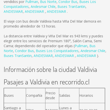
vendidos por
Pullman
,
Bus Norte
,
Condor Bus
,
Buses Los
Conquistadores
,
Andesmar Chile
,
Buses TranSantin
,
ANDESMAR
,
ANDESMAR
,
ANDESMAR
.
El viaje con bus desde Valdivia hasta Viña Del Mar demora en
promedio alrededor de 13 horas.
La distancia entre Valdivia y Viña Del Mar es
943 kms
y puedes
elegir entre los servicios de Premium 180°, Salón Cama, Semi
Cama; dependiendo del operador que elijas (
Pullman
,
Bus
Norte
,
Condor Bus
,
Buses Los Conquistadores
,
Andesmar Chile
,
Buses TranSantin
,
ANDESMAR
,
ANDESMAR
,
ANDESMAR
).
Información sobre la ciudad Valdivia
Pasajes a Valdivia en recorrido.cl
Precio
Buses
Compañía
Salidas
Horarios
desde
Santiago a
Lunes a