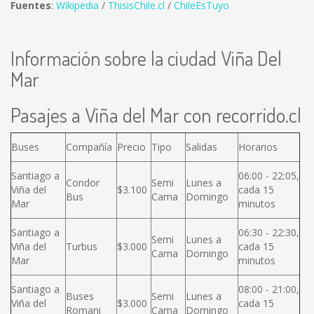
Fuentes
:
Wikipedia
/
ThisisChile.cl
/
ChileEsTuyo
Información sobre la ciudad Viña Del
Mar
Pasajes a Viña del Mar con recorrido.cl
Buses
Compañía
Precio
Tipo
Salidas
Horarios
Santiago a
06:00 - 22:05,
Condor
Semi
Lunes a
Viña del
$3.100
cada 15
Bus
Cama
Domingo
Mar
minutos
Santiago a
06:30 - 22:30,
Semi
Lunes a
Viña del
Turbus
$3.000
cada 15
Cama
Domingo
Mar
minutos
Santiago a
08:00 - 21:00,
Buses
Semi
Lunes a
Viña del
$3.000
cada 15
Romani
Cama
Domingo