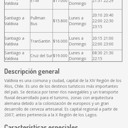
ETM
$17:000
21:31 22:29
Valdivia
Domingo
20:10 20:40
Santiago a
Pullman
Lunes a
$15.800
22:00 22:30
Valdivia
Bus
Domingo
23:15
Santiago a
Lunes a
20:15 21:00
TranSantin
$16.000
Valdivia
Domingo
22:00 23:00
Santiago a
Lunes a
08:30 21:30
Cruz del Sur
$19.000
Valdivia
Domingo
22:15
Descripción general
Valdivia es una comuna y ciudad, capital de la XIV Región de los
Ríos, Chile. Es uno de los destinos turísticos más importantes
del país. Se destaca por tener ríos navegables y un transporte
fluvial desarrollado para el turismo, zonas con arquitectura
alemana debido a la colonización de europeos y un gran
desarrollo de cerveza artesanal. Es capital regional a partir de
2007, antes pertenecía a la X Región de los Lagos.
Características especiales