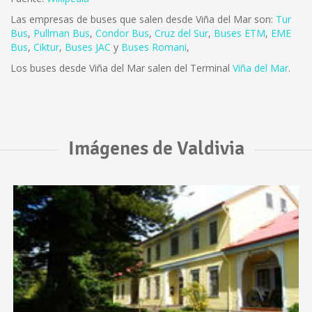
Las empresas de buses que salen desde Viña del Mar son:
Tur
Bus
,
Pullman Bus
,
Condor Bus
,
Cruz del Sur
,
Buses ETM
,
EME
Bus
,
Ciktur
,
Buses JAC
y
Buses Romani
,
Los buses desde Viña del Mar salen del Terminal
Viña del Mar
.
Imágenes de Valdivia