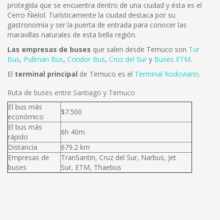
protegida que se encuentra dentro de una ciudad y ésta es el
Cerro Ñielol. Turísticamente la ciudad destaca por su
gastronomía y ser la puerta de entrada para conocer las
maravillas naturales de esta bella región.
Las empresas de buses
que salen desde Temuco son
Tur
Bus
,
Pullman Bus
,
Condor Bus
,
Cruz del Sur
y
Buses ETM
.
El
terminal principal
de Temuco es el
Terminal Rodoviario
.
Ruta de buses entre Santiago y Temuco
El bus más
$7.500
económico
El bus más
6h 40m
rápido
Distancia
679.2 km
Empresas de
TranSantin, Cruz del Sur, Narbus, Jet
buses
Sur, ETM, Thaebus