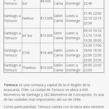
$8.000
Temuco
Sur
Cama
Domingo
22:40
21:45 22:00
Santiago a
Salón
Lunes a
Narbus
$12.000
22:10 22:15
Temuco
Cama
Domingo
22:30
09:10 10:10
Santiago a
Semi
Lunes a
Jet Sur
$15.000
12:10 13:45
Temuco
Cama
Domingo
19:30 20:00
15:30 17:00
Santiago a
Salón
Lunes a
18:00 18:30
ETM
$18.400
Temuco
Cama
Domingo
22:00 22:30
23:00 23:30
Santiago a
Salón
Lunes a
20:00 22:00
Thaebus
$10.000
Temuco
Cama
Domingo
23:00
Temuco
es una comuna y capital de la IX Región de la
Araucanía, Chile. La ciudad de Temuco se ubica a 690
kilometros de Santiago y 282 kilometros de Concepción. Es una
de las ciudades más importantes del sur de Chile.
Como particularidad, Temuco cuenta con la única área silvestre