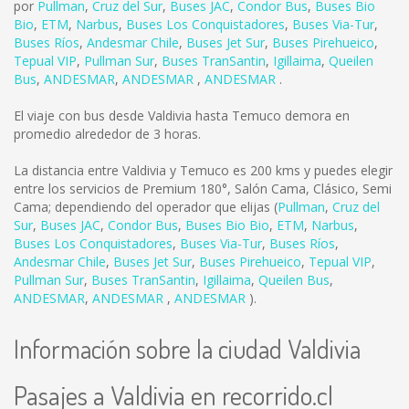
por
Pullman
,
Cruz del Sur
,
Buses JAC
,
Condor Bus
,
Buses Bio
Bio
,
ETM
,
Narbus
,
Buses Los Conquistadores
,
Buses Via-Tur
,
Buses Ríos
,
Andesmar Chile
,
Buses Jet Sur
,
Buses Pirehueico
,
Tepual VIP
,
Pullman Sur
,
Buses TranSantin
,
Igillaima
,
Queilen
Bus
,
ANDESMAR
,
ANDESMAR
,
ANDESMAR
.
El viaje con bus desde Valdivia hasta Temuco demora en
promedio alrededor de 3 horas.
La distancia entre Valdivia y Temuco es
200 kms
y puedes elegir
entre los servicios de Premium 180°, Salón Cama, Clásico, Semi
Cama; dependiendo del operador que elijas (
Pullman
,
Cruz del
Sur
,
Buses JAC
,
Condor Bus
,
Buses Bio Bio
,
ETM
,
Narbus
,
Buses Los Conquistadores
,
Buses Via-Tur
,
Buses Ríos
,
Andesmar Chile
,
Buses Jet Sur
,
Buses Pirehueico
,
Tepual VIP
,
Pullman Sur
,
Buses TranSantin
,
Igillaima
,
Queilen Bus
,
ANDESMAR
,
ANDESMAR
,
ANDESMAR
).
Información sobre la ciudad Valdivia
Pasajes a Valdivia en recorrido.cl