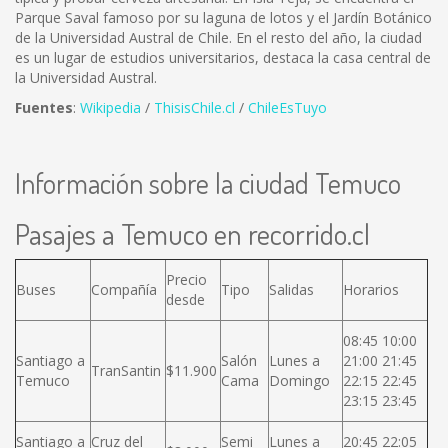
Parque Saval famoso por su laguna de lotos y el Jardín Botánico
de la Universidad Austral de Chile. En el resto del año, la ciudad
es un lugar de estudios universitarios, destaca la casa central de
la Universidad Austral.
Fuentes
:
Wikipedia
/
ThisisChile.cl
/
ChileEsTuyo
Información sobre la ciudad Temuco
Pasajes a Temuco en recorrido.cl
Precio
Buses
Compañía
Tipo
Salidas
Horarios
desde
08:45 10:00
Santiago a
Salón
Lunes a
21:00 21:45
TranSantin
$11.900
Temuco
Cama
Domingo
22:15 22:45
23:15 23:45
Santiago a
Cruz del
Semi
Lunes a
20:45 22:05