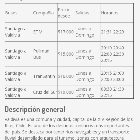
Precio
Buses
Compañía
Salidas
Horarios
desde
Santiago a
Lunes a
ETM
$17:000
21:31 22:29
Valdivia
Domingo
20:10 20:40
Santiago a
Pullman
Lunes a
$15.800
22:00 22:30
Valdivia
Bus
Domingo
23:15
Santiago a
Lunes a
20:15 21:00
TranSantin
$16.000
Valdivia
Domingo
22:00 23:00
Santiago a
Lunes a
08:30 21:30
Cruz del Sur
$19.000
Valdivia
Domingo
22:15
Descripción general
Valdivia es una comuna y ciudad, capital de la XIV Región de los
Ríos, Chile. Es uno de los destinos turísticos más importantes
del país. Se destaca por tener ríos navegables y un transporte
fluvial desarrollado para el turismo, zonas con arquitectura