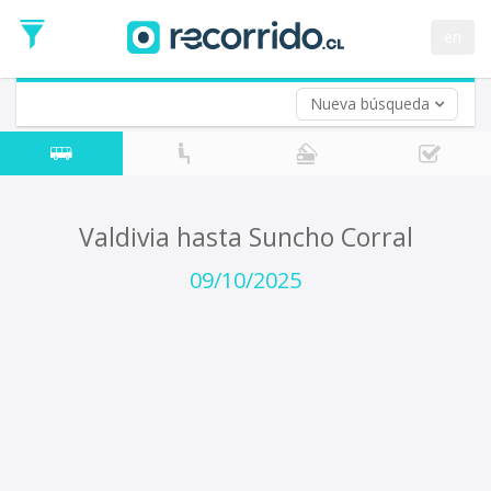
Fecha
de
en
Vuelta (opcional)
Ida
Fecha
de
Nueva búsqueda
Vuelta
Valdivia hasta Suncho Corral
09/10/2025