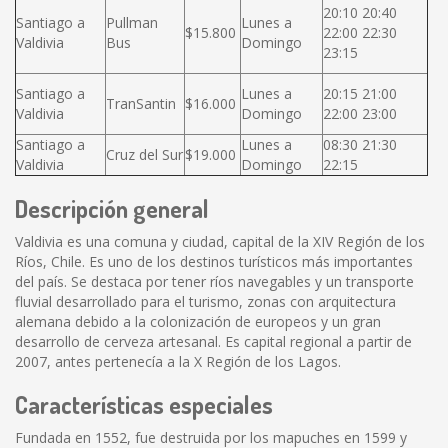
20:10 20:40
Santiago a
Pullman
Lunes a
$15.800
22:00 22:30
Valdivia
Bus
Domingo
23:15
Santiago a
Lunes a
20:15 21:00
TranSantin
$16.000
Valdivia
Domingo
22:00 23:00
Santiago a
Lunes a
08:30 21:30
Cruz del Sur
$19.000
Valdivia
Domingo
22:15
Descripción general
Valdivia es una comuna y ciudad, capital de la XIV Región de los
Ríos, Chile. Es uno de los destinos turísticos más importantes
del país. Se destaca por tener ríos navegables y un transporte
fluvial desarrollado para el turismo, zonas con arquitectura
alemana debido a la colonización de europeos y un gran
desarrollo de cerveza artesanal. Es capital regional a partir de
2007, antes pertenecía a la X Región de los Lagos.
Características especiales
Fundada en 1552, fue destruida por los mapuches en 1599 y