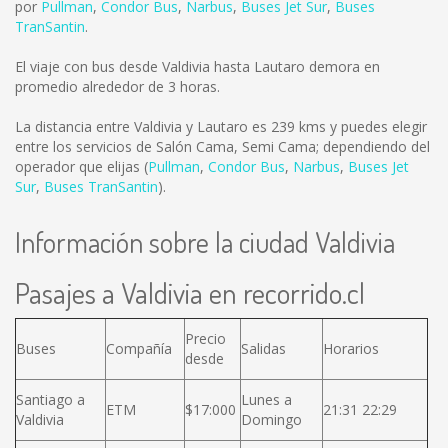
por
Pullman
,
Condor Bus
,
Narbus
,
Buses Jet Sur
,
Buses
TranSantin
.
El viaje con bus desde Valdivia hasta Lautaro demora en
promedio alrededor de 3 horas.
La distancia entre Valdivia y Lautaro es
239 kms
y puedes elegir
entre los servicios de Salón Cama, Semi Cama; dependiendo del
operador que elijas (
Pullman
,
Condor Bus
,
Narbus
,
Buses Jet
Sur
,
Buses TranSantin
).
Información sobre la ciudad Valdivia
Pasajes a Valdivia en recorrido.cl
Precio
Buses
Compañía
Salidas
Horarios
desde
Santiago a
Lunes a
ETM
$17:000
21:31 22:29
Valdivia
Domingo