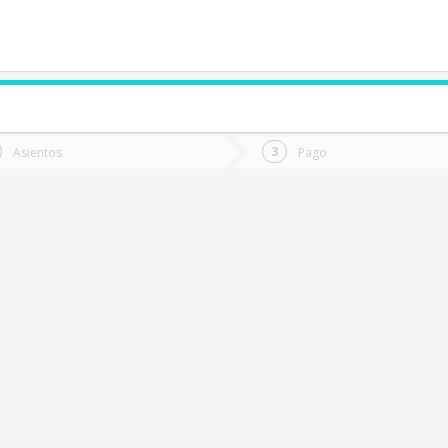
de quieres ir?
Ida
Vuelta
Asientos
Pago
*
Fec
Fecha
de
de
Vuel
Ida