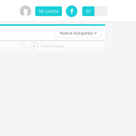
Mi cuenta
ES
EN
Nueva búsqueda
 (opcional)
Confirmación
ha
ta