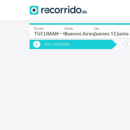
Desde
Hasta
Ida
TUCUMAN
Buenos Aires
Jueves 13 Junio
¿De dónde partes?
¿A dón
Ida 13/06/2024
*
*
TUCUMAN (Argentina)
Origen
Destino