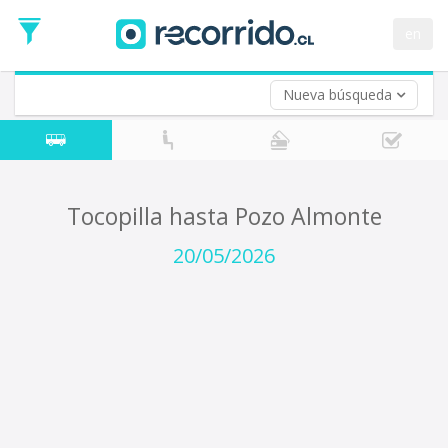
Fecha
de
en
Vuelta (opcional)
Ida
Fecha
de
Nueva búsqueda
Vuelta
Tocopilla hasta Pozo Almonte
20/05/2026