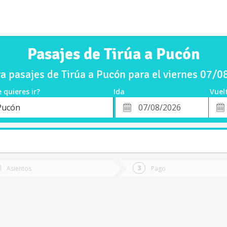
Pasajes de Tirúa a Pucón
 pasajes de Tirúa a Pucón para el viernes 07/
 quieres ir?
Ida
Vuel
*
Fech
Pucón
o
Fecha
de
de
Vuel
Ida
Asientos
Pago