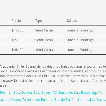
Precio
Tipo
Salidas
$17.800
Semi Cama
Lunes a Domingo
$15.000
Semi Cama
Lunes a Domingo
$16.100
Semi Cama
Lunes a Domingo
raucanía, Chile. Es uno de los destinos turísticos más importantes de
eza de sus entornos naturales al poseer centros termales, centros de e
 más importantes del sur de Chile. En los meses de verano, sus playa
s maravillas naturales que rodean a la ciudad. Se destaca el Parque 
nsos.
Pullman Bus
,
Condor Bus
,
Buses JAC
,
Buses Jet Sur
,
Buses Liquiñe
Bus de Pucón
,
Terminal de Pullman Bus de Pucón
,
Terminal de Buses