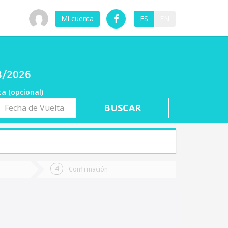
Mi cuenta
ES
EN
08/2026
ta (opcional)
a
ta
Confirmación