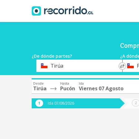
Compra
¿De dónde partes?
¿A dónde
*
*
Tirúa
Origen
Destin
Desde
Hasta
Ida
Tirúa
Pucón
Viernes 07 Agosto
Ida 07/08/2026