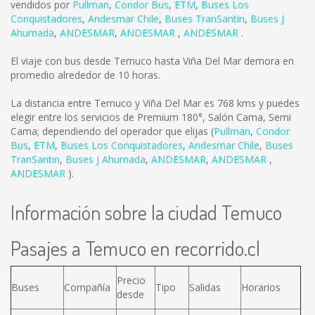
vendidos por
Pullman
,
Condor Bus
,
ETM
,
Buses Los
Conquistadores
,
Andesmar Chile
,
Buses TranSantin
,
Buses J
Ahumada
,
ANDESMAR
,
ANDESMAR
,
ANDESMAR
.
El viaje con bus desde Temuco hasta Viña Del Mar demora en
promedio alrededor de 10 horas.
La distancia entre Temuco y Viña Del Mar es
768 kms
y puedes
elegir entre los servicios de Premium 180°, Salón Cama, Semi
Cama; dependiendo del operador que elijas (
Pullman
,
Condor
Bus
,
ETM
,
Buses Los Conquistadores
,
Andesmar Chile
,
Buses
TranSantin
,
Buses J Ahumada
,
ANDESMAR
,
ANDESMAR
,
ANDESMAR
).
Información sobre la ciudad Temuco
Pasajes a Temuco en recorrido.cl
Precio
Buses
Compañía
Tipo
Salidas
Horarios
desde