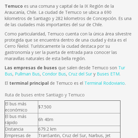
Temuco
es una comuna y capital de la IX Región de la
Araucanía, Chile. La ciudad de Temuco se ubica a 690
kilometros de Santiago y 282 kilometros de Concepción. Es una
de las ciudades más importantes del sur de Chile.
Como particularidad, Temuco cuenta con la única área silvestre
protegida que se encuentra dentro de una ciudad y ésta es el
Cerro Ñielol. Turísticamente la ciudad destaca por su
gastronomía y ser la puerta de entrada para conocer las
maravillas naturales de esta bella región.
Las empresas de buses
que salen desde Temuco son
Tur
Bus
,
Pullman Bus
,
Condor Bus
,
Cruz del Sur
y
Buses ETM
.
El
terminal principal
de Temuco es el
Terminal Rodoviario
.
Ruta de buses entre Santiago y Temuco
El bus más
$7.500
económico
El bus más
6h 40m
rápido
Distancia
679.2 km
Empresas de
TranSantin, Cruz del Sur, Narbus, Jet