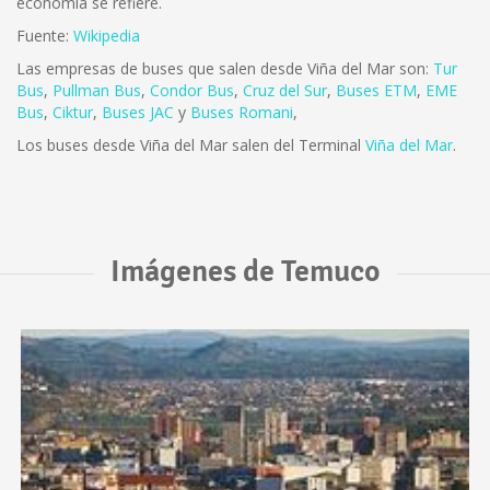
economía se refiere.
Fuente:
Wikipedia
Las empresas de buses que salen desde Viña del Mar son:
Tur
Bus
,
Pullman Bus
,
Condor Bus
,
Cruz del Sur
,
Buses ETM
,
EME
Bus
,
Ciktur
,
Buses JAC
y
Buses Romani
,
Los buses desde Viña del Mar salen del Terminal
Viña del Mar
.
Imágenes de Temuco