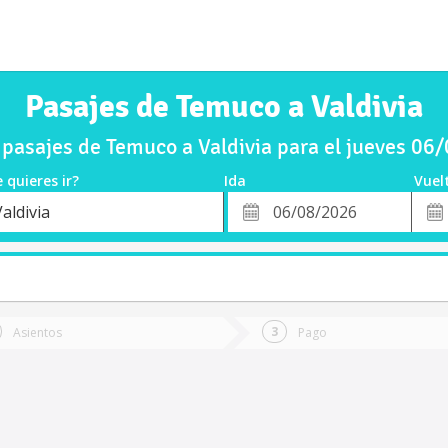
Pasajes de Temuco a Valdivia
pasajes de Temuco a Valdivia para el jueves 06
 quieres ir?
Ida
Vuel
*
Fech
aldivia
o
Fecha
de
de
Vuel
Ida
Asientos
Pago