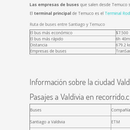
Las empresas de buses
que salen desde Temuco
El
terminal principal
de Temuco es el
Terminal Rod
Ruta de buses entre Santiago y Temuco
El bus más económico
$7.500
El bus más rápido
6h 40m
Distancia
679.2 
Empresas de buses
TranSan
Información sobre la ciudad Vald
Pasajes a Valdivia en recorrido.c
Buses
Compañí
Santiago a Valdivia
ETM