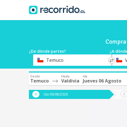
Compra 
¿De dónde partes?
¿A dónde
*
*
Temuco
V
Origen
Destin
Desde
Hasta
Ida
Temuco
Valdivia
Jueves 06 Agosto
Ida 06/08/2026