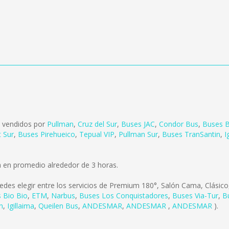
n vendidos por
Pullman
,
Cruz del Sur
,
Buses JAC
,
Condor Bus
,
Buses B
t Sur
,
Buses Pirehueico
,
Tepual VIP
,
Pullman Sur
,
Buses TranSantin
,
I
a en promedio alrededor de 3 horas.
edes elegir entre los servicios de Premium 180°, Salón Cama, Clásic
 Bio Bio
,
ETM
,
Narbus
,
Buses Los Conquistadores
,
Buses Via-Tur
,
B
n
,
Igillaima
,
Queilen Bus
,
ANDESMAR
,
ANDESMAR
,
ANDESMAR
).