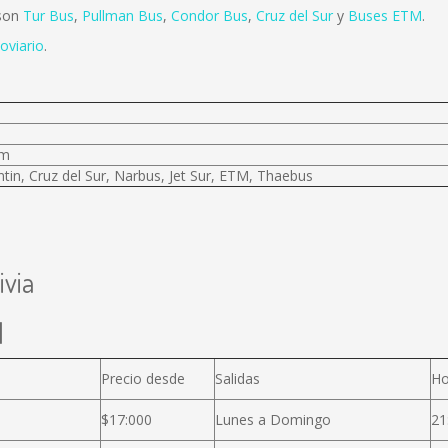
 son
Tur Bus
,
Pullman Bus
,
Condor Bus
,
Cruz del Sur
y
Buses ETM
.
oviario
.
km
tin, Cruz del Sur, Narbus, Jet Sur, ETM, Thaebus
ivia
l
a
Precio desde
Salidas
Ho
$17:000
Lunes a Domingo
21