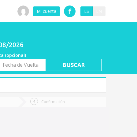
Mi cuenta
ES
EN
/08/2026
ta (opcional)
a
ta
Confirmación