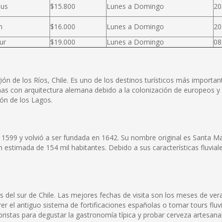
Bus
$15.800
Lunes a Domingo
20
n
$16.000
Lunes a Domingo
20
ur
$19.000
Lunes a Domingo
08
ión de los Ríos, Chile. Es uno de los destinos turísticos más importan
onas con arquitectura alemana debido a la colonización de europeos y 
ión de los Lagos.
599 y volvió a ser fundada en 1642. Su nombre original es Santa Marí
 estimada de 154 mil habitantes. Debido a sus características fluvia
es del sur de Chile. Las mejores fechas de visita son los meses de ve
er el antiguo sistema de fortificaciones españolas o tomar tours fluv
ristas para degustar la gastronomía típica y probar cerveza artesanal