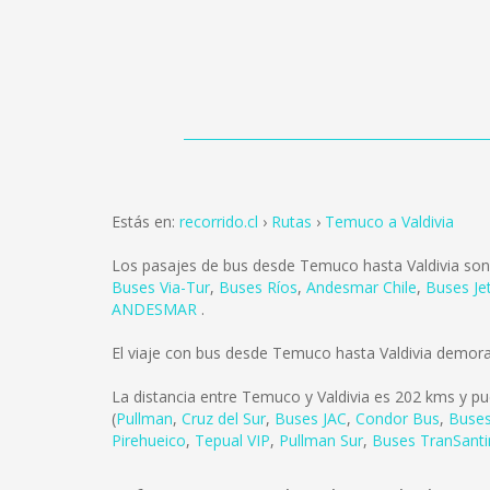
Estás en:
recorrido.cl
Rutas
Temuco a Valdivia
Los pasajes de bus desde Temuco hasta Valdivia so
Buses Via-Tur
,
Buses Ríos
,
Andesmar Chile
,
Buses Je
ANDESMAR
.
El viaje con bus desde Temuco hasta Valdivia demor
La distancia entre Temuco y Valdivia es
202 kms
y pu
(
Pullman
,
Cruz del Sur
,
Buses JAC
,
Condor Bus
,
Buses
Pirehueico
,
Tepual VIP
,
Pullman Sur
,
Buses TranSanti