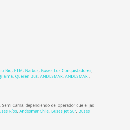
io Bio
,
ETM
,
Narbus
,
Buses Los Conquistadores
,
gillaima
,
Queilen Bus
,
ANDESMAR
,
ANDESMAR
,
o, Semi Cama; dependiendo del operador que elijas
uses Ríos
,
Andesmar Chile
,
Buses Jet Sur
,
Buses